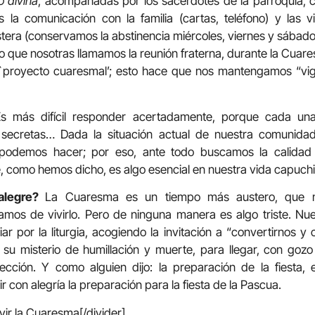
io divina
, acompañadas por los sacerdotes de la parroquia, c
a comunicación con la familia (cartas, teléfono) y las visi
tera (conservamos la abstinencia miércoles, viernes y sábado
que nosotras llamamos la reunión fraterna, durante la Cuar
 `proyecto cuaresmal’; esto hace que nos mantengamos “vigi
 más difícil responder acertadamente, porque cada una 
s secretas… Dada la situación actual de nuestra comunida
podemos hacer; por eso, ante todo buscamos la calidad
e, como hemos dicho, es algo esencial en nuestra vida capuchi
 alegre?
La Cuaresma es un tiempo más austero, que nos
tamos de vivirlo. Pero de ninguna manera es algo triste. Nue
r por la liturgia, acogiendo la invitación a “convertirnos y 
su misterio de humillación y muerte, para llegar, con gozo 
cción. Y como alguien dijo: la preparación de la fiesta, e
 con alegría la preparación para la fiesta de la Pascua.
ivir la Cuaresma[/divider]