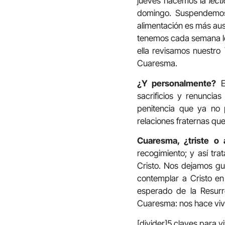
jueves hacemos la
lect
domingo. Suspendemos l
alimentación es más aus
tenemos cada semana lo 
ella revisamos nuestro
Cuaresma.
¿Y personalmente?
Es
sacrificios y renuncia
penitencia que ya no 
relaciones fraternas qu
Cuaresma, ¿triste o
recogimiento; y así tra
Cristo. Nos dejamos guia
contemplar a Cristo en 
esperado de la Resurre
Cuaresma: nos hace vivir
[divider]5 claves para v