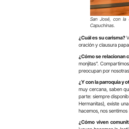
San José, con la 
Capuchinas.
¿Cuál es su carisma?
V
oración y clausura papal
¿Cómo se relacionan c
monjitas”. Compartimos
preocupan por nosotras;
¿Y con la parroquia y o
muy cercana, saben que
parte: siempre disponibl
Hermanitas), existe un
hacemos, nos sentimos
¿Cómo viven comunit