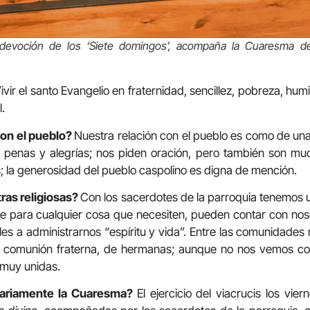
devoción de los ‘Siete domingos’, acompaña la Cuaresma d
ivir el santo Evangelio en fraternidad, sencillez, pobreza, hum
.
on el pueblo?
Nuestra relación con el pueblo es como de una 
 penas y alegrías; nos piden oración, pero también son mu
 la generosidad del pueblo caspolino es digna de mención.
tras religiosas?
Con los sacerdotes de la parroquia tenemos u
 para cualquier cosa que necesiten, pueden contar con noso
es a administrarnos “espíritu y vida”. Entre las comunidades r
a comunión fraterna, de hermanas; aunque no nos vemos co
 muy unidas.
ariamente la Cuaresma?
El ejercicio del viacrucis los vie