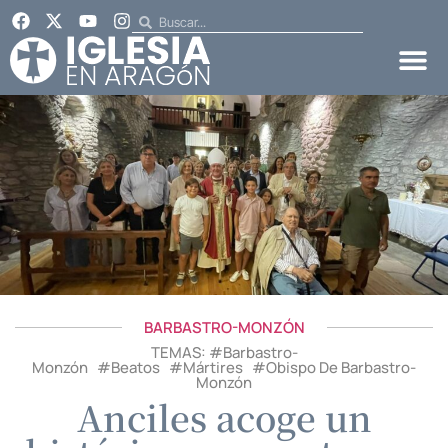
BARBASTRO-MONZÓN
TEMAS: #
Barbastro-
Monzón
#
Beatos
#
Mártires
#
Obispo De Barbastro-
Monzón
Anciles acoge un