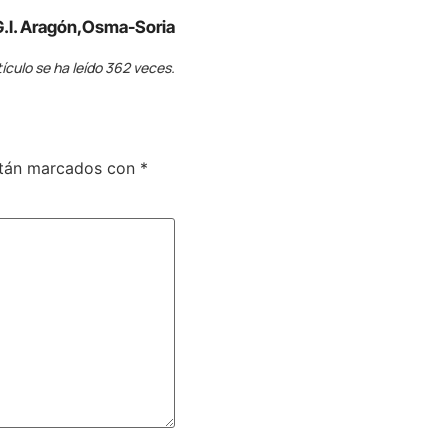
G.I. Aragón,Osma-Soria
tículo se ha leído 362 veces.
stán marcados con
*