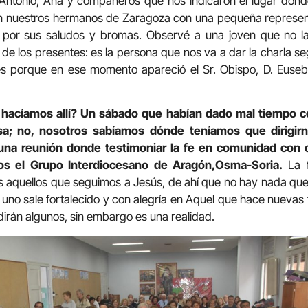
Antonio, Ana y compañeros que nos indicaron el lugar dond
n nuestros hermanos de Zaragoza con una pequeña represent
ar por sus saludos y bromas. Observé a una joven que no l
de los presentes: es la persona que nos va a dar la charla se
s porque en ese momento apareció el Sr. Obispo, D. Eusebio
hacíamos allí? Un sábado que habían dado mal tiempo con
a; no, nosotros sabíamos dónde teníamos que dirigir
una reunión donde testimoniar la fe en comunidad con 
s el Grupo Interdiocesano de Aragón,Osma-Soria.
La f
 aquellos que seguimos a Jesús, de ahí que no hay nada que
os uno sale fortalecido y con alegría en Aquel que hace nuevas
dirán algunos, sin embargo es una realidad.