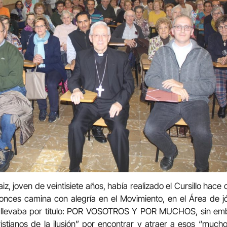
, joven de veintisiete años, había realizado el Cursillo hace 
nces camina con alegría en el Movimiento, en el Área de j
lar llevaba por título: POR VOSOTROS Y POR MUCHOS, sin emba
stianos de la ilusión” por encontrar y atraer a esos “much