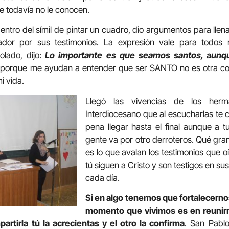
e todavía no le conocen.
ntro del símil de pintar un cuadro, dio argumentos para llenar
ador por sus testimonios. La expresión vale para todos
lado, dijo:
Lo importante es que seamos santos, aun
n, porque me ayudan a entender que ser SANTO no es otra co
i vida.
Llegó las vivencias de los her
Interdiocesano que al escucharlas te
pena llegar hasta el final aunque a 
gente va por otro derroteros. Qué gran
es lo que avalan los testimonios que
tú siguen a Cristo y son testigos en sus
cada día.
Si en algo tenemos que fortalecernos
momento que vivimos es en reunirn
artirla tú la acrecientas y el otro la confirma
. San Pablo