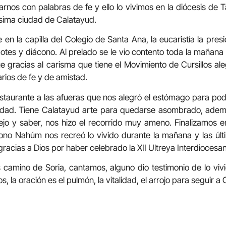
rnos con palabras de fe y ello lo vivimos en la diócesis de 
ísima ciudad de Calatayud.
 en la capilla del Colegio de Santa Ana, la eucaristía la pres
es y diácono. Al prelado se le vio contento toda la mañana 
e gracias al carisma que tiene el Movimiento de Cursillos al
rios de fe y de amistad.
staurante a las afueras que nos alegró el estómago para po
 ciudad. Tiene Calatayud arte para quedarse asombrado, ade
jo y saber, nos hizo el recorrido muy ameno. Finalizamos e
no Nahúm nos recreó lo vivido durante la mañana y las últi
racias a Dios por haber celebrado la XII Ultreya Interdiocesa
 camino de Soria, cantamos, alguno dio testimonio de lo vi
, la oración es el pulmón, la vitalidad, el arrojo para seguir a