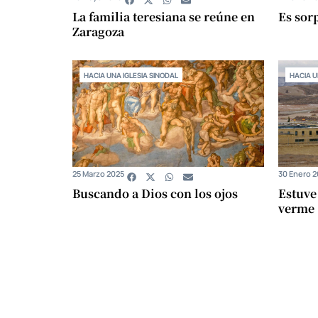
La familia teresiana se reúne en
Es sor
Zaragoza
HACIA UNA IGLESIA SINODAL
HACIA U
25 Marzo 2025
30 Enero 
Buscando a Dios con los ojos
Estuve 
verme