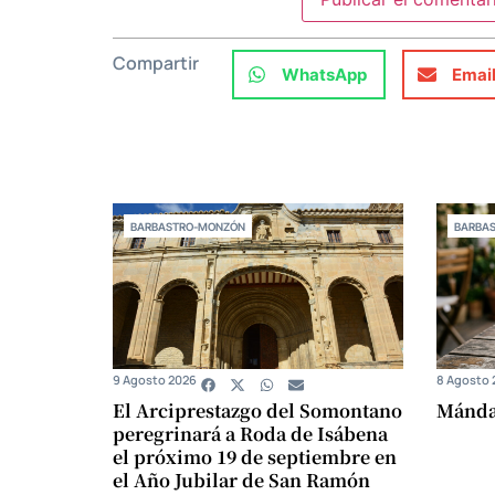
Compartir
WhatsApp
Emai
BARBASTRO-MONZÓN
BARBA
9 Agosto 2026
8 Agosto 
El Arciprestazgo del Somontano
Mándam
peregrinará a Roda de Isábena
el próximo 19 de septiembre en
el Año Jubilar de San Ramón