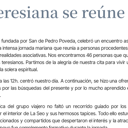
teresiana se reúne
a, fundada por San de Pedro Poveda, celebró un encuentro aso
 intensa jornada mariana que reunía a personas procedentes
 realidades asociativas. Nos encontramos 46 personas que q
 teresianos. Partimos de la alegría de nuestra cita para vivi
 solera espiritual.
 a las 12h. centró nuestro día. A continuación, se hizo una ofre
 por las búsquedas del presente y por lo mucho aprendido 
.
stica del grupo viajero no faltó un recorrido guiado por l
r el interior de La Seo y sus hermosos tapices. Todo ello estu
ccionados y compartidos que despertaron el interés y la atracc
 apoyo fue complemento formativo durante la jornada.