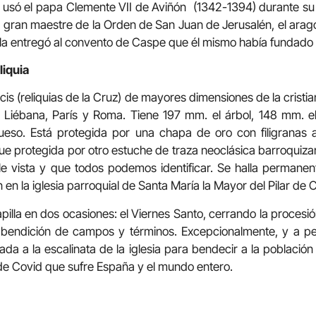
e usó el papa Clemente VII de Aviñón (1342-1394) durante su
al gran maestre de la Orden de San Juan de Jerusalén, el ar
 la entregó al convento de Caspe que él mismo había fundado
liquia
cis (reliquias de la Cruz) de mayores dimensiones de la cristi
e Liébana, París y Roma. Tiene 197 mm. el árbol, 148 mm. 
eso. Está protegida por una chapa de oro con filigranas 
 fue protegida por otro estuche de traza neoclásica barroquiz
le vista y que todos podemos identificar. Se halla permane
 en la iglesia parroquial de Santa María la Mayor del Pilar de 
illa en dos ocasiones: el Viernes Santo, cerrando la procesión
bendición de campos y términos. Excepcionalmente, y a pet
a a la escalinata de la iglesia para bendecir a la población 
de Covid que sufre España y el mundo entero.