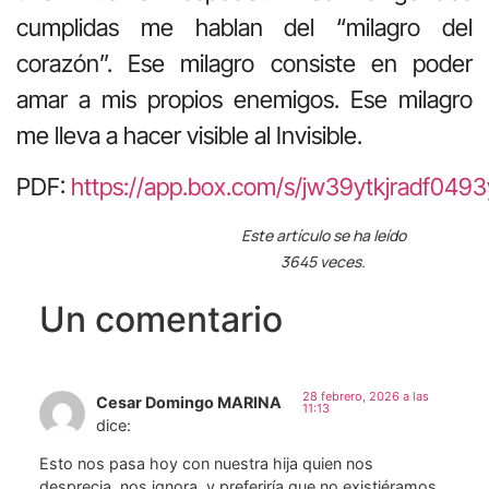
cumplidas me hablan del “milagro del
corazón”. Ese milagro consiste en poder
amar a mis propios enemigos. Ese milagro
me lleva a hacer visible al Invisible.
PDF:
https://app.box.com/s/jw39ytkjradf049
Este artículo se ha leído
3645 veces.
Un comentario
28 febrero, 2026 a las
Cesar Domingo MARINA
11:13
dice:
Esto nos pasa hoy con nuestra hija quien nos
desprecia, nos ignora, y preferiría que no existiéramos