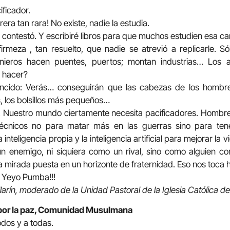
ificador.
era tan rara! No existe, nadie la estudia.
, contestó. Y escribiré libros para que muchos estudien esa c
rmeza , tan resuelto, que nadie se atrevió a replicarle. S
genieros hacen puentes, puertos; montan industrias… Los 
a hacer?
ncido: Verás… conseguirán que las cabezas de los hombre
 los bolsillos más pequeños…
Nuestro mundo ciertamente necesita pacificadores. Hombres
écnicos no para matar más en las guerras sino para te
la inteligencia propia y la inteligencia artificial para mejorar la
n enemigo, ni siquiera como un rival, sino como alguien c
a mirada puesta en un horizonte de fraternidad. Eso nos toca ha
 Yeyo Pumba!!!
arín, moderado de la Unidad Pastoral de la Iglesia Católica de
a por la paz, Comunidad Musulmana
odos y a todas.