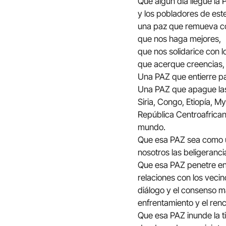
Que algún día llegue la
y los pobladores de est
una paz que remueva co
que nos haga mejores,
que nos solidarice con 
que acerque creencias, 
Una PAZ que entierre p
Una PAZ que apague las
Siria, Congo, Etiopía, M
República Centroafrican
mundo.
Que esa PAZ sea como u
nosotros las beligerancia
Que esa PAZ penetre en
relaciones con los vecin
diálogo y el consenso m
enfrentamiento y el renc
Que esa PAZ inunde la t