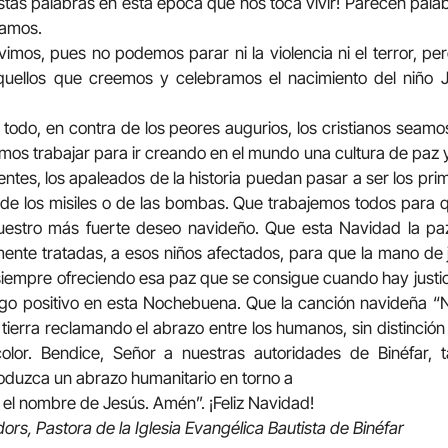
tas palabras en esta época que nos toca vivir! Parecen pal
tamos.
ivimos, pues no podemos parar ni la violencia ni el terror, p
aquellos que creemos y celebramos el nacimiento del niño 
 todo, en contra de los peores augurios, los cristianos sea
os trabajar para ir creando en el mundo una cultura de paz 
rientes, los apaleados de la historia puedan pasar a ser los 
 de los misiles o de las bombas. Que trabajemos todos para qu
uestro más fuerte deseo navideño. Que esta Navidad la paz
mente tratadas, a esos niños afectados, para que la mano de j
iempre ofreciendo esa paz que se consigue cuando hay justi
algo positivo en esta Nochebuena. Que la canción navideña 
 tierra reclamando el abrazo entre los humanos, sin distinció
color. Bendice, Señor a nuestras autoridades de Binéfar, 
roduzca un abrazo humanitario en torno a
n el nombre de Jesús. Amén”. ¡Feliz Navidad!
rs, Pastora de la Iglesia Evangélica Bautista de Binéfar