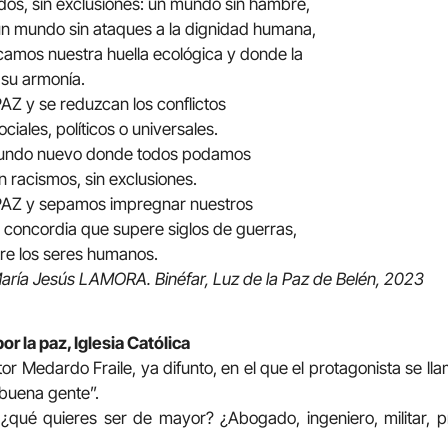
os, sin exclusiones: un mundo sin hambre,
un mundo sin ataques a la dignidad humana,
mos nuestra huella ecológica y donde la
 su armonía.
PAZ y se reduzcan los conflictos
ociales, políticos o universales.
mundo nuevo donde todos podamos
sin racismos, sin exclusiones.
a PAZ y sepamos impregnar nuestros
 concordia que supere siglos de guerras,
re los seres humanos.
aría Jesús LAMORA. Binéfar, Luz de la Paz de Belén, 2023
or la paz, Iglesia Católica
tor Medardo Fraile, ya difunto, en el que el protagonista se l
 “buena gente”.
 ¿qué quieres ser de mayor? ¿Abogado, ingeniero, militar, p