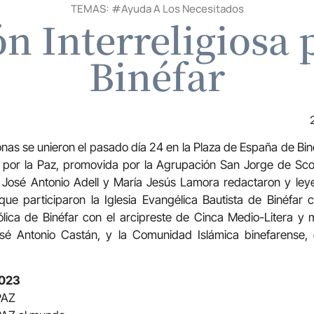
TEMAS: #
Ayuda A Los Necesitados
n Interreligiosa p
Binéfar
as se unieron el pasado día 24 en la Plaza de España de Biné
sa por la Paz, promovida por la Agrupación San Jorge de Sc
José Antonio Adell y María Jesús Lamora redactaron y leyer
que participaron la Iglesia Evangélica Bautista de Binéfar 
tólica de Binéfar con el arcipreste de Cinca Medio-Litera y
José Antonio Castán, y la Comunidad Islámica binefarense
2023
 PAZ