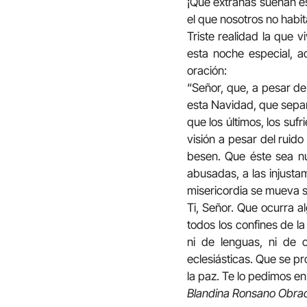
¡Qué extrañas suenan es
el que nosotros no habi
Triste realidad la que v
esta noche especial, 
oración:
“Señor, que, a pesar de
esta Navidad, que sepam
que los últimos, los suf
visión a pesar del ruido
besen. Que éste sea n
abusadas, a las injusta
misericordia se mueva s
Ti, Señor. Que ocurra 
todos los confines de la
ni de lenguas, ni de 
eclesiásticas. Que se p
la paz. Te lo pedimos e
Blandina Ronsano Obrado