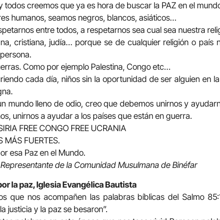
o y todos creemos que ya es hora de buscar la PAZ en el mund
es humanos, seamos negros, blancos, asiáticos…
tarnos entre todos, a respetarnos sea cual sea nuestra relig
na, cristiana, judía… porque se de cualquier religión o país 
 persona.
erras. Como por ejemplo Palestina, Congo etc…
iendo cada día, niños sin la oportunidad de ser alguien en la 
gna.
un mundo lleno de odio, creo que debemos unirnos y ayudar
os, unirnos a ayudar a los países que están en guerra.
 SIRIA FREE CONGO FREE UCRANIA
 MÁS FUERTES.
or esa Paz en el Mundo.
epresentante de la Comunidad Musulmana de Binéfar
por la paz, Iglesia Evangélica Bautista
 que nos acompañen las palabras bíblicas del Salmo 85:10
a justicia y la paz se besaron”.