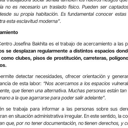
a no es necesario un traslado físico. Pueden ser captado
desde su propia habitación. Es fundamental conocer estas
ntra esta esclavitud moderna”
.
ñamiento
Centro Josefina Bakhita es el trabajo de acercamiento a las 
os se desplazan regularmente a distintos espacios don
 como clubes, pisos de prostitución, carreteras, polígo
os.
permite detectar necesidades, ofrecer orientación y generar
ancia de esta labor:
“Nos acercamos a los espacios vulnera
erente, que tienen una alternativa. Muchas personas están tan
 mano a la que agarrarse para poder salir adelante”
.
ién se trabaja para informar a las personas sobre sus der
an en situación administrativa irregular. En este sentido, la
an que, por no tener documentación, no tienen derechos, y c