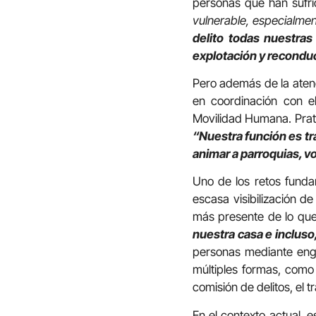
personas que han sufri
vulnerable, especialmen
delito todas nuestra
explotación y reconduc
Pero además de la atenci
en coordinación con e
Movilidad Humana. Prats 
“Nuestra función es tra
animar a parroquias, v
Uno de los retos funda
escasa visibilización d
más presente de lo que
nuestra casa e incluso,
personas mediante enga
múltiples formas, como 
comisión de delitos, el 
En el contexto actual, 