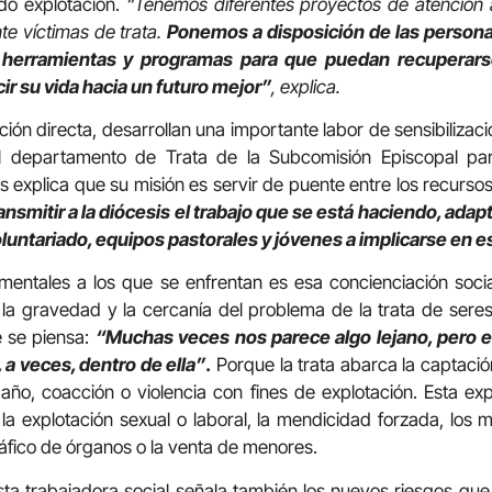
do explotación.
“Tenemos diferentes proyectos de atención 
te víctimas de trata.
Ponemos a disposición de las persona
s herramientas y programas para que puedan recuperars
ir su vida hacia un futuro mejor”
, explica.
ón directa, desarrollan una importante labor de sensibilizaci
l departamento de Trata de la Subcomisión Episcopal par
explica que su misión es servir de puente entre los recursos ec
nsmitir a la diócesis el trabajo que se está haciendo, adaptar
oluntariado, equipos pastorales y jóvenes a implicarse en e
mentales a los que se enfrentan es esa concienciación socia
e la gravedad y la cercanía del problema de la trata de ser
 se piensa:
“Muchas veces nos parece algo lejano, pero e
 a veces, dentro de ella”
.
Porque la trata abarca la captació
ño, coacción o violencia con fines de explotación. Esta ex
la explotación sexual o laboral, la mendicidad forzada, los m
tráfico de órganos o la venta de menores.
esta trabajadora social señala también los nuevos riesgos qu