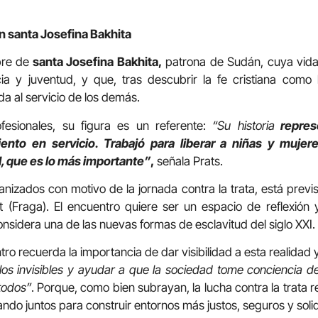
n santa Josefina Bakhita
bre de
santa Josefina Bakhita,
patrona de Sudán, cuya vida
cia y juventud, y que, tras descubrir la fe cristiana com
da al servicio de los demás.
fesionales, su figura es un referente:
“Su historia
represe
iento en servicio. Trabajó para liberar a niñas y mujer
d, que es lo más importante”
,
señala Prats.
nizados con motivo de la jornada contra la trata, está previs
sot (Fraga). El encuentro quiere ser un espacio de reflexió
considera una de las nuevas formas de esclavitud del siglo XXI.
ro recuerda la importancia de dar visibilidad a esta realidad 
los invisibles y ayudar a que la sociedad tome conciencia d
 todos”
. Porque, como bien subrayan, la lucha contra la trata r
ando juntos para construir entornos más justos, seguros y solid