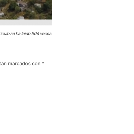
ículo se ha leído 604 veces.
stán marcados con
*