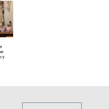
s
an
o y