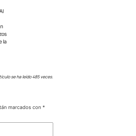
Al
an
zos
e la
tículo se ha leído 485 veces.
stán marcados con
*