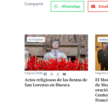
Compartir
WhatsApp
Emai
ACTUALIDAD
BARBA
5 Agosto 2026
5 Agosto 
Actos religiosos de las fiestas de
El Mon
San Lorenzo en Huesca
de Mon
oració
Centen
Franci