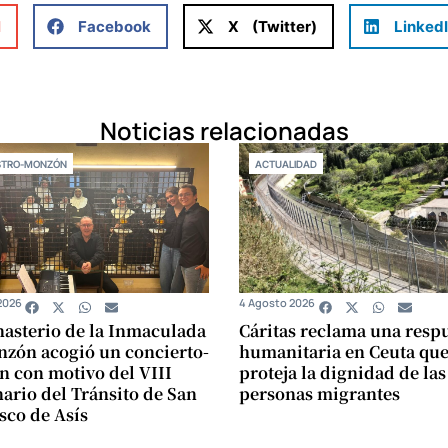
l
Facebook
X (Twitter)
Linked
Noticias relacionadas
STRO-MONZÓN
ACTUALIDAD
2026
4 Agosto 2026
asterio de la Inmaculada
Cáritas reclama una resp
zón acogió un concierto-
humanitaria en Ceuta qu
n con motivo del VIII
proteja la dignidad de las
ario del Tránsito de San
personas migrantes
sco de Asís