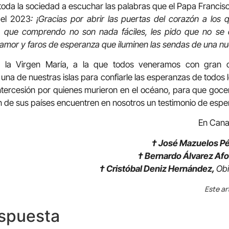
toda la sociedad a escuchar las palabras que el Papa Francisco
del 2023
: ¡Gracias por abrir las puertas del corazón a los 
os, que comprendo no son nada fáciles, les pido que no se
amor y faros de esperanza que iluminen las sendas de una n
a Virgen María, a la que todos veneramos con gran de
na de nuestras islas para confiarle las esperanzas de todos
intercesión por quienes murieron en el océano, para que goc
 de sus países encuentren en nosotros un testimonio de esper
En Canar
† José Mazuelos Pé
† Bernardo Álvarez Af
† Cristóbal Deniz Hernández,
Obi
Este ar
espuesta