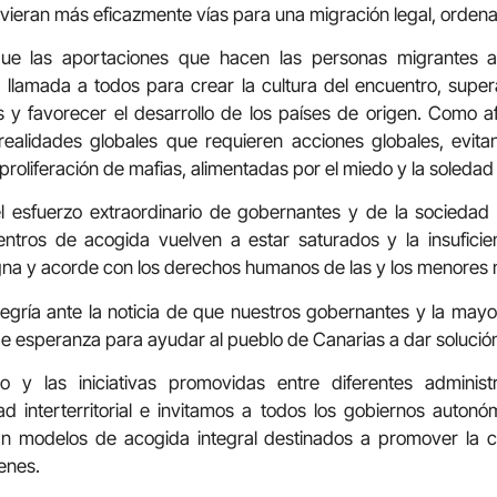
ieran más eficazmente vías para una migración legal, orden
ue las aportaciones que hacen las personas migrantes a
lamada a todos para crear la cultura del encuentro, superar
s y favorecer el desarrollo de los países de origen. Como a
realidades globales que requieren acciones globales, evi
proliferación de mafias, alimentadas por el miedo y la soledad
 esfuerzo extraordinario de gobernantes y de la sociedad 
tros de acogida vuelven a estar saturados y la insuficien
digna y acorde con los derechos humanos de las y los menore
gría ante la noticia de que nuestros gobernantes y la mayor
e esperanza para ayudar al pueblo de Canarias a dar solución
o y las iniciativas promovidas entre diferentes administ
idad interterritorial e invitamos a todos los gobiernos auton
 modelos de acogida integral destinados a promover la ca
enes.