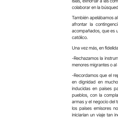
islas, exhortar a las co
colaborar en la búsqued
También apelábamos al r
afrontar la contingen
acompañados, que es un
católico.
Una vez más, en fidelid
-Rechazamos la instrume
menores migrantes o al
-Recordamos que el repu
en dignidad en muchos 
inducidas en países p
pueblos, con la compla
armas y el negocio del t
los países emisores no
iniciarían un viaje tan 