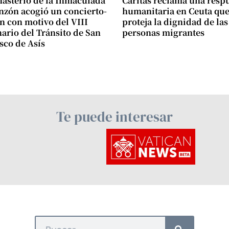
asterio de la Inmaculada
Cáritas reclama una resp
zón acogió un concierto-
humanitaria en Ceuta qu
n con motivo del VIII
proteja la dignidad de las
ario del Tránsito de San
personas migrantes
sco de Asís
Te puede interesar