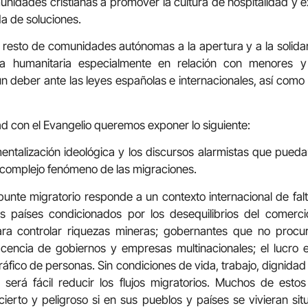
munidades cristianas a promover la cultura de hospitalidad y 
a de soluciones.
esto de comunidades autónomas a la apertura y a la solidarid
cia humanitaria especialmente en relación con menores 
 deber ante las leyes españolas e internacionales, así como
ad con el Evangelio queremos exponer lo siguiente:
ntalización ideológica y los discursos alarmistas que pueda
 complejo fenómeno de las migraciones.
nte migratorio responde a un contexto internacional de fal
países condicionados por los desequilibrios del comercio
ara controlar riquezas mineras; gobernantes que no procur
cencia de gobiernos y empresas multinacionales; el lucro 
ráfico de personas. Sin condiciones de vida, trabajo, dignida
 será fácil reducir los flujos migratorios. Muchos de est
incierto y peligroso si en sus pueblos y países se vivieran si