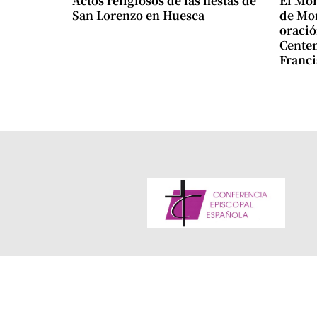
Actos religiosos de las fiestas de
El Mon
San Lorenzo en Huesca
de Mon
oració
Centen
Franci