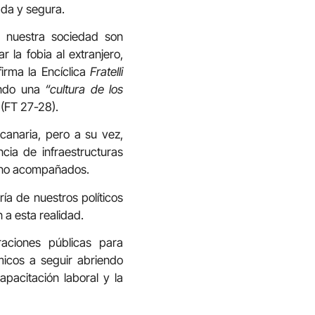
ada y segura.
 nuestra sociedad son
 la fobia al extranjero,
firma la Encíclica
Fratelli
tando una
“cultura de los
 (FT 27-28).
canaria, pero a su vez,
cia de infraestructuras
s no acompañados.
ía de nuestros políticos
 a esta realidad.
raciones públicas para
ómicos a seguir abriendo
pacitación laboral y la