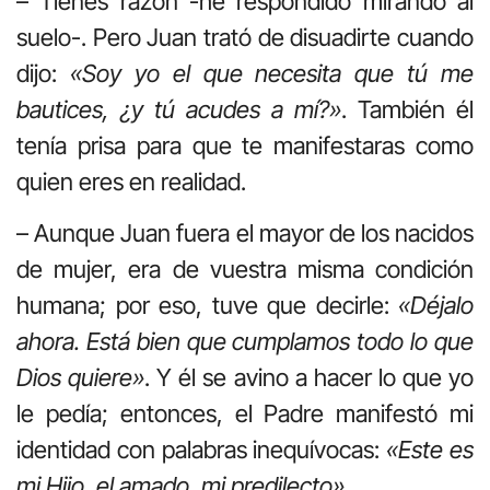
– Tienes razón -he respondido mirando al
suelo-. Pero Juan trató de disuadirte cuando
dijo:
«Soy yo el que necesita que tú me
bautices, ¿y tú acudes a mí?»
. También él
tenía prisa para que te manifestaras como
quien eres en realidad.
– Aunque Juan fuera el mayor de los nacidos
de mujer, era de vuestra misma condición
humana; por eso, tuve que decirle:
«Déjalo
ahora. Está bien que cumplamos todo lo que
Dios quiere»
. Y él se avino a hacer lo que yo
le pedía; entonces, el Padre manifestó mi
identidad con palabras inequívocas:
«Este es
mi Hijo, el amado, mi predilecto»
.