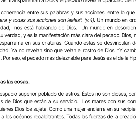
uras transparentan a Dios y el pecado revela la opacidad del 
l coherencia entre sus palabras y sus acciones, entre lo que
era y todas sus acciones son leales”. (v.4).
Un mundo en orde
rdad, nos está hablando de Dios. Un mundo en desorden,
u verdad, y es la manifestación más clara del pecado. Dios, n
esparrama en sus criaturas. Cuando éstas se desvinculan d
idad. Ya no revelan sino que velan el rostro de Dios. “Y cam
5). Por eso, el pecado más deleznable para Jesús es el de la hi
as las cosas.
n espacio superior poblado de astros. Éstos no son dioses, com
ras de Dios que están a su servicio. Los mares con sus corr
ienes Dios los sujeta. Como una mujer encierra en su recipien
 a los océanos recalcitrantes. Todas las fuerzas de la creaci