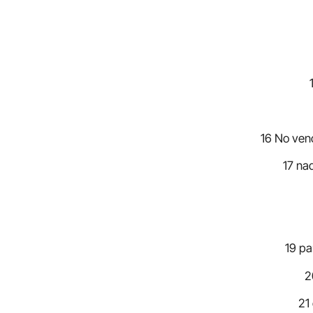
16 No venc
17 nad
19 pa
2
21