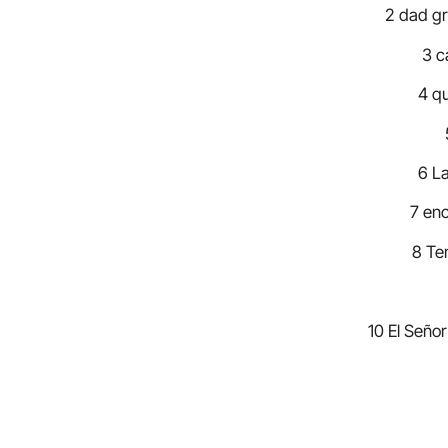
2 dad gr
3 c
4 qu
6 La
7 enc
8 Tem
10 El Señor