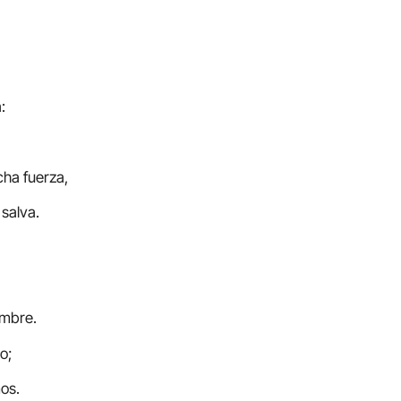
:
cha fuerza,
 salva.
ambre.
o;
os.