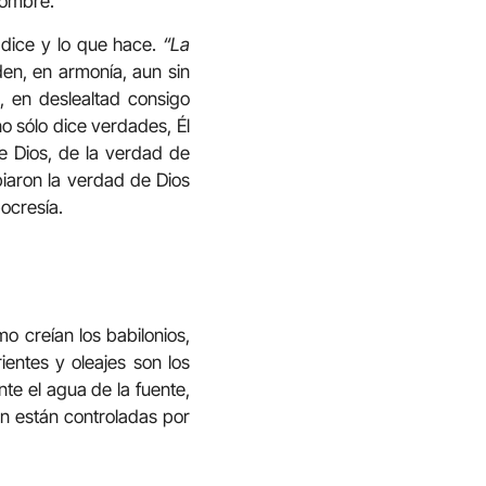
hombre.
 dice y lo que hace.
“La
n, en armonía, aun sin
 en deslealtad consigo
o sólo dice verdades, Él
e Dios, de la verdad de
biaron la verdad de Dios
pocresía.
o creían los babilonios,
ientes y oleajes son los
te el agua de la fuente,
ón están controladas por