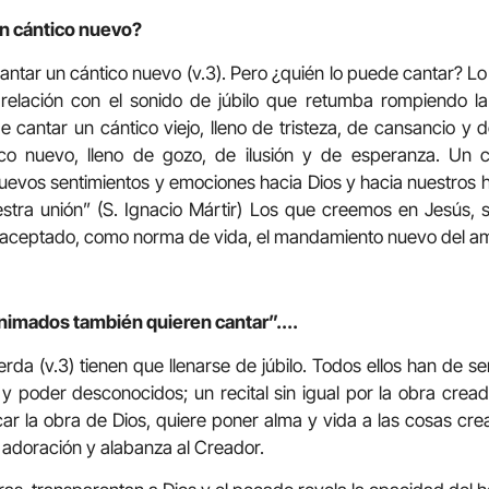
n cántico nuevo?
 cantar un cántico nuevo (v.3). Pero ¿quién lo puede cantar? L
 relación con el sonido de júbilo que retumba rompiendo l
 cantar un cántico viejo, lleno de tristeza, de cansancio y d
co nuevo, lleno de gozo, de ilusión y de esperanza. Un
uevos sentimientos y emociones hacia Dios y hacia nuestros
stra unión” (S. Ignacio Mártir) Los que creemos en Jesús,
 aceptado, como norma de vida, el mandamiento nuevo del am
nimados también quieren cantar”..
..
rda (v.3) tienen que llenarse de júbilo. Todos ellos han de se
y poder desconocidos; un recital sin igual por la obra crea
vocar la obra de Dios, quiere poner alma y vida a las cosas cr
 adoración y alabanza al Creador.