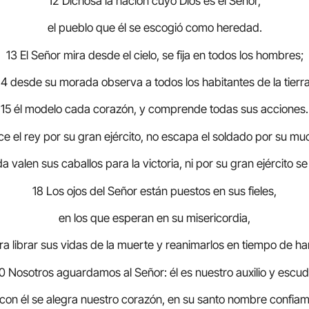
12 Dichosa la nación cuyo Dios es el Señor,
el pueblo que él se escogió como heredad.
13 El Señor mira desde el cielo, se fija en todos los hombres;
14 desde su morada observa a todos los habitantes de la tierra
15 él modelo cada corazón, y comprende todas sus acciones.
e el rey por su gran ejército, no escapa el soldado por su mu
a valen sus caballos para la victoria, ni por su gran ejército se
18 Los ojos del Señor están puestos en sus fieles,
en los que esperan en su misericordia,
ra librar sus vidas de la muerte y reanimarlos en tiempo de h
0 Nosotros aguardamos al Señor: él es nuestro auxilio y escud
 con él se alegra nuestro corazón, en su santo nombre confiam