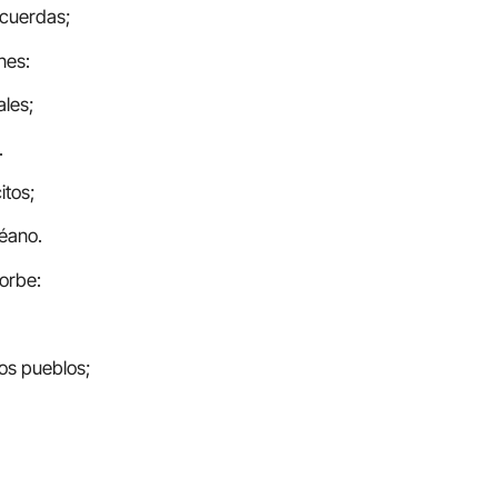
 cuerdas;
nes:
ales;
.
itos;
céano.
 orbe:
los pueblos;