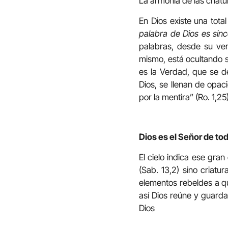
La armonía de las criat
En Dios existe una tota
palabra de Dios es sinc
palabras, desde su ve
mismo, está ocultando s
es la Verdad, que se d
Dios, se llenan de opac
por la mentira” (Ro. 1,2
Dios es el Señor de tod
El cielo indica ese gra
(Sab. 13,2) sino criatu
elementos rebeldes a qu
así Dios reúne y guarda
Dios