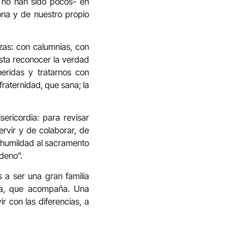
 no han sido pocos- en
ona y de nuestro propio
zas: con calumnias, con
esta reconocer la verdad
eridas y tratarnos con
fraternidad, que sana; la
ericordia: para revisar
ervir y de colaborar, de
 humildad al sacramento
deno”.
 a ser una gran familia
ha, que acompaña. Una
r con las diferencias, a