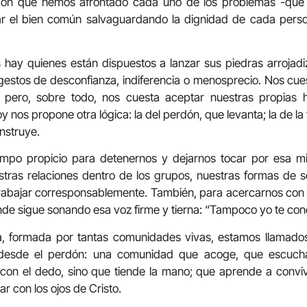
con que hemos afrontado cada uno de los problemas -que
ar el bien común salvaguardando la dignidad de cada pers
 hay quienes están dispuestos a lanzar sus piedras arrojadi
 gestos de desconfianza, indiferencia o menosprecio. Nos cu
, pero, sobre todo, nos cuesta aceptar nuestras propias h
y nos propone otra lógica: la del perdón, que levanta; la de la 
nstruye.
po propicio para detenernos y dejarnos tocar por esa mis
stras relaciones dentro de los grupos, nuestras formas de s
rabajar corresponsablemente. También, para acercarnos con
onde sigue sonando esa voz firme y tierna: “Tampoco yo te con
, formada por tantas comunidades vivas, estamos llamados
e desde el perdón: una comunidad que acoge, que escuc
con el dedo, sino que tiende la mano; que aprende a convivi
ar con los ojos de Cristo.