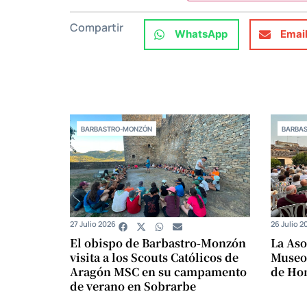
Compartir
WhatsApp
Emai
BARBASTRO-MONZÓN
BARBA
27 Julio 2026
26 Julio 2
El obispo de Barbastro-Monzón
La Aso
visita a los Scouts Católicos de
Museo
Aragón MSC en su campamento
de Ho
de verano en Sobrarbe