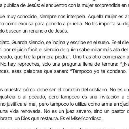
 pública de Jesús: el encuentro con la mujer sorprendida en a
ue muy conocido, siempre nos interpela. Aquella mujer es ar
ino como excusa para ponerlo a prueba. No les importa su dign
olo buscan un renuncio de Jesús.
to. Guarda silencio, se inclina y escribe en el suelo. Es el sil
ni por el juicio fácil; el silencio de quien sabe mirar más allá de
pecado, que tire la primera piedra”. Uno tras otro comienza
. No hay reproches, solo una pregunta llena de ternura: “¿
onces, esas palabras que sanan: “Tampoco yo te condeno. V
os muestra cómo debe ser el corazón del cristiano. No es un
injusticia o al pecado, pero tampoco es una invitación a 
 justifica el mal, pero tampoco lo utiliza como arma arrojadiz
 una vida renovada. No es un juez severo, sino un pastor
raza, un Dios que restaura. Es el Misericordioso.