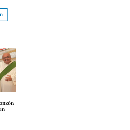
In
Monzón
un