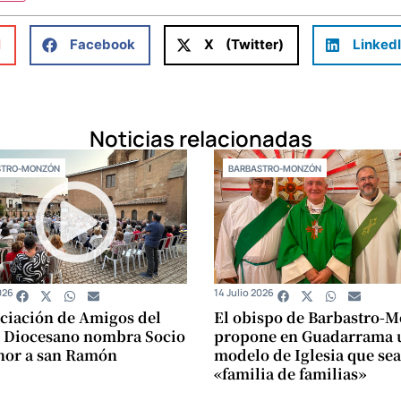
l
Facebook
X (Twitter)
Linked
Noticias relacionadas
STRO-MONZÓN
BARBASTRO-MONZÓN
026
14 Julio 2026
ciación de Amigos del
El obispo de Barbastro-
 Diocesano nombra Socio
propone en Guadarrama 
nor a san Ramón
modelo de Iglesia que sea
«familia de familias»