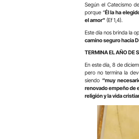
Según el Catecismo de 
porque “
Él la ha elegi
el amor”
(Ef 1,4).
Este día nos brinda la 
camino seguro hacia D
TERMINA EL AÑO DE 
En este día, 8 de dicie
pero no termina la devo
siendo
“muy necesari
renovado empeño de ev
religión y la vida cris