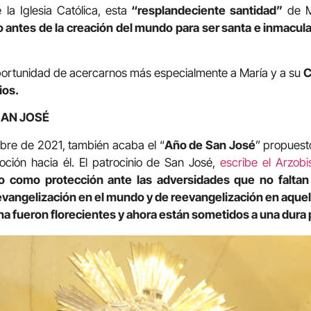
la Iglesia Católica, esta
“resplandeciente santidad”
de Ma
do antes de la creación del mundo para ser santa e inmacul
oportunidad de acercarnos más especialmente a María y a su
C
ios.
SAN JOSÉ
mbre de 2021, también acaba el “
Año de San José
” propuest
ción hacia él. El patrocinio de San José,
escribe el Arzob
o como protección ante las adversidades que no faltan
angelización en el mundo y de reevangelización en aquello
tiana fueron florecientes y ahora están sometidos a una dura