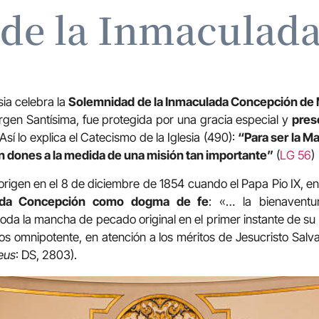
de la Inmaculad
sia celebra la
Solemnidad de la Inmaculada Concepción de 
irgen Santísima, fue protegida por una gracia especial y
pres
 Así lo explica el Catecismo de la Iglesia (490):
“Para ser la M
n dones a la medida de una misión tan importante”
(
LG 56
)
 origen en el 8 de diciembre de 1854 cuando el Papa Pio IX, en 
ada Concepción como dogma de fe
: «… la bienaventu
da la mancha de pecado original en el primer instante de su
Dios omnipotente, en atención a los méritos de Jesucristo Sa
Deus
: DS, 2803).