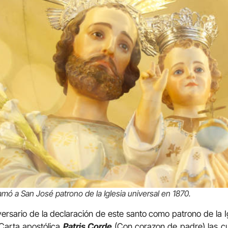
lamó a San José patrono de la Iglesia universal en 1870.
versario de la declaración de este santo como patrono de la Ig
 Carta apostólica
Patris Corde
(Con corazon de padre) las c