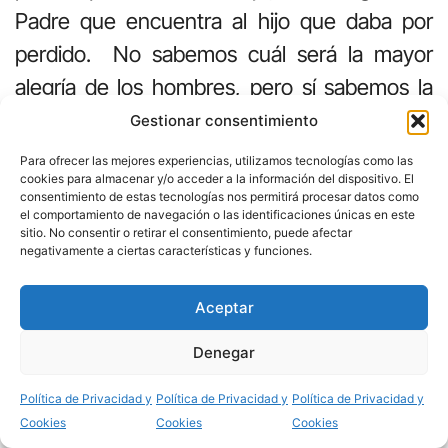
Padre que encuentra al hijo que daba por
perdido. No sabemos cuál será la mayor
alegría de los hombres, pero sí sabemos la
de Dios: “habrá más alegría en el cielo por un
Gestionar consentimiento
pecador que se convierta que por noventa y
Para ofrecer las mejores experiencias, utilizamos tecnologías como las
cookies para almacenar y/o acceder a la información del dispositivo. El
nueve justos que no necesitan conversión”
consentimiento de estas tecnologías nos permitirá procesar datos como
(Lc.15,7).
el comportamiento de navegación o las identificaciones únicas en este
sitio. No consentir o retirar el consentimiento, puede afectar
negativamente a ciertas características y funciones.
Para Dios, cuando nos convertimos de
corazón, las cosas quedan mejor que antes
Aceptar
(La pecadora. Lc.7, 36-50).
Denegar
Compartir
Una de las mayores alegrías para nosotros
Política de Privacidad y
Política de Privacidad y
Política de Privacidad y
debería ser la reconciliación con nuestros
Cookies
Cookies
Cookies
hermanos. Hay que seguir teniendo la