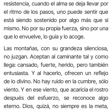
resistencia, cuando el alma se deja llevar por
el ritmo de los pasos, uno puede sentir que
est
á
siendo sostenido
por algo m
á
s que s
í
mismo
. No por su propia fuerza, sino por una
que lo envuelve, lo gu
í
a
y
lo acoge.
Las monta
ñ
as, con su grandeza silenciosa,
no juzgan. Aceptan al caminante tal
y
como
llega: cansado, fuerte, herido,
pero tambi
é
n
entusiasta. Y al hacerlo, ofrecen un reflejo
de lo divino. No hay ruido en la cumbre, s
ó
lo
viento. Y en ese viento, que acaricia el rostro
despu
é
s del esfuerzo, se reconoce algo
eterno. Dios, quiz
á
, no siempre es la meta,