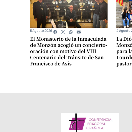
5 Agosto 2026
4 Agosto 
El Monasterio de la Inmaculada
La Dió
de Monzón acogió un concierto-
Monzón
oración con motivo del VIII
para l
Centenario del Tránsito de San
Lourde
Francisco de Asís
pastor