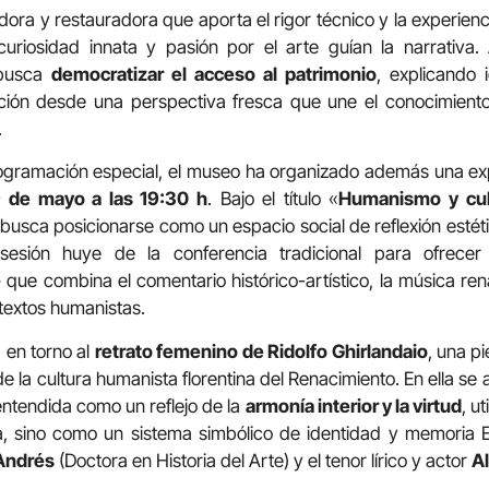
ra y restauradora que aporta el rigor técnico y la experienc
uriosidad innata y pasión por el arte guían la narrativa.
 busca
democratizar el acceso al patrimonio
, explicando 
ción desde una perspectiva fresca que une el conocimiento
.
gramación especial, el museo ha organizado además una exper
 de mayo a las 19:30 h
. Bajo el título «
Humanismo y cult
 busca posicionarse como un espacio social de reflexión estéti
sesión huye de la conferencia tradicional para ofrec
»
que combina el comentario histórico-artístico, la música rena
textos humanistas.
a en torno al
retrato femenino de Ridolfo Ghirlandaio
, una p
e la cultura humanista florentina del Renacimiento. En ella se 
entendida como un reflejo de la
armonía interior y la virtud
, u
, sino como un sistema simbólico de identidad y memoria E
Andrés
(Doctora en Historia del Arte) y el tenor lírico y actor
Al