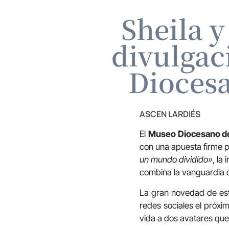
Sheila y
divulgac
Dioces
ASCEN LARDIÉS
El
Museo Diocesano d
con una apuesta firme po
un mundo dividido»
, la
combina la vanguardia d
La gran novedad de esta
redes sociales el próxi
vida a dos avatares que