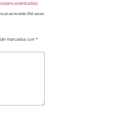
ocesano.es/entradas/
ículo se ha leído 396 veces.
stán marcados con
*