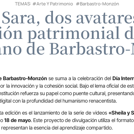
TEMAS: #
Arte Y Patrimonio
#
Barbastro-Monzón
 Sara, dos avatare
ión patrimonial 
ano de Barbastro
e Barbastro-Monzón
se suma a la celebración del
Día Inter
r la innovación y la cohesión social. Bajo el lema oficial de es
 institución refuerza su papel como puente cultural, presenta
igital con la profundidad del humanismo renacentista.
 edición es el lanzamiento de la serie de videos
«Sheila y 
mo
18 de mayo
. Este proyecto de divulgación utiliza el format
 representan la esencia del aprendizaje compartido.