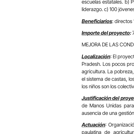
escuelas estatales. b)
liderazgo. c) 100 jóven
Beneficiarios
: directos
Importe del proyecto
:
MEJORA DE LAS CONDI
Localización
: El proyec
Pradesh. Los pocos prop
agricultura. La pobreza,
el sistema de castas, lo
los niños son los colec
Justificación del proy
de Manos Unidas para 
ausencia de una gestión 
Actuación
: Organizaci
paulatina de agricult