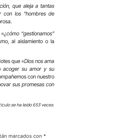
ción, que aleja a tantas
er con los “hombres de
orosa.
 «
¿cómo “gestionamos”
mo, al aislamiento o la
dotes que «
Dios nos ama
an acoger su amor y su
 acompañemos con nuestro
enovar sus promesas con
tículo se ha leído 653 veces.
stán marcados con
*