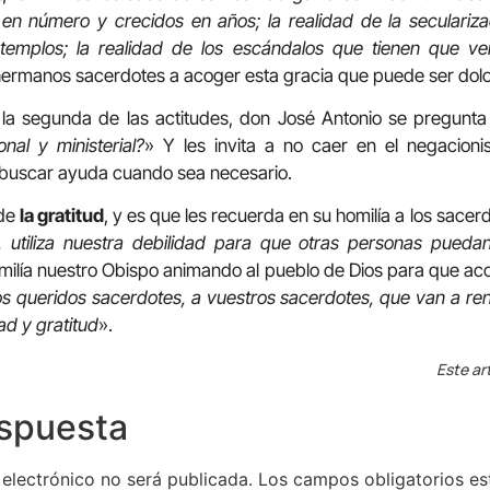
 en número y crecidos en años; la realidad de la seculariza
templos; la realidad de los escándalos que tienen que v
s hermanos sacerdotes a acoger esta gracia que puede ser dol
la segunda de las actitudes, don José Antonio se pregunta
onal y ministerial?
» Y les invita a no caer en el negacionis
buscar ayuda cuando sea necesario.
 de
la gratitud
, y es que les recuerda en su homilía a los sacer
, utiliza nuestra debilidad para que otras personas pued
 homilía nuestro Obispo animando al pueblo de Dios para que
os queridos sacerdotes, a vuestros sacerdotes, que van a r
ad y gratitud
».
Este ar
espuesta
 electrónico no será publicada.
Los campos obligatorios e