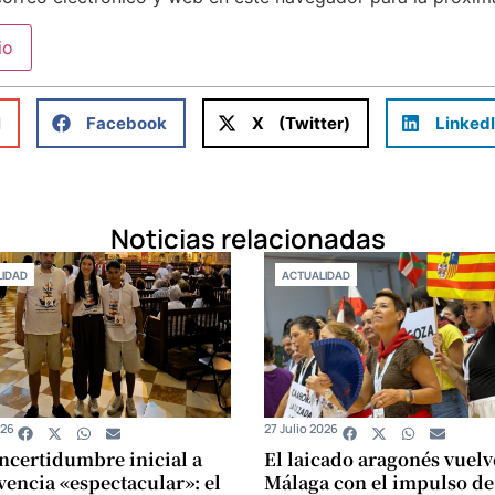
l
Facebook
X (Twitter)
Linked
Noticias relacionadas
IDAD
ACTUALIDAD
026
27 Julio 2026
incertidumbre inicial a
El laicado aragonés vuelv
vencia «espectacular»: el
Málaga con el impulso de