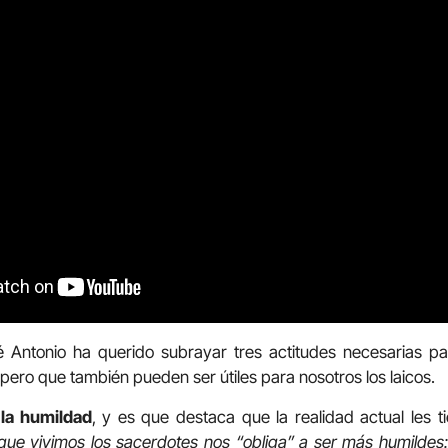
é Antonio ha querido subrayar tres actitudes necesarias pa
ero que también pueden ser útiles para nosotros los laicos.
s
la humildad
, y es que destaca que la realidad actual les 
que vivimos los sacerdotes nos “obliga” a ser más humildes: