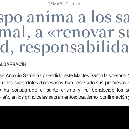
TEMAS: #
Laicos
po anima a los s
smal, a «renovar 
, responsabilida
 ALBARRACÍN
é Antonio Satué ha presidido este Martes Santo la solemne 
a que los sacerdotes diocesanos han renovado sus promesas s
ado ha consagrado el santo crisma y ha bendecido los s
l año en los principales sacramentos: bautismo, confirmación