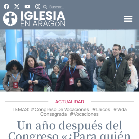
ACTUALIDAD
TEMAS: #
Congreso De Vocaciones
#
Laicos
#
Vida
Consagrada
#
Vocaciones
Un año después del
Congreso «¿Para quién