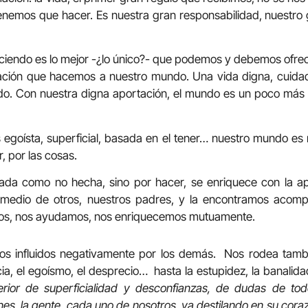
nemos que hacer. Es nuestra gran responsabilidad, nuestro 
ciendo es lo mejor -¿lo único?- que podemos y debemos ofrec
ación que hacemos a nuestro mundo. Una vida digna, cuidad
o. Con nuestra digna aportación, el mundo es un poco más
egoísta, superficial, basada en el tener… nuestro mundo es m
, por las cosas.
lada como no hecha, sino por hacer, se enriquece con la a
 medio de otros, nuestros padres, y la encontramos aco
mos, nos ayudamos, nos enriquecemos mutuamente.
s influidos negativamente por los demás. Nos rodea tambi
ia, el egoísmo, el desprecio… hasta la estupidez, la banalidad
erior de superficialidad y desconfianzas, de dudas de to
nes, la gente, cada uno de nosotros, va destilando en su coraz