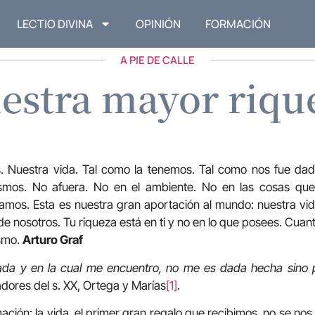
LECTIO DIVINA
OPINIÓN
FORMACIÓN
A PIE DE CALLE
estra mayor riqu
. Nuestra vida. Tal como la tenemos. Tal como nos fue dad
smos. No afuera. No en el ambiente. No en las cosas que
os. Esta es nuestra gran aportación al mundo: nuestra vida.
 nosotros. Tu riqueza está en ti y no en lo que posees. Cua
ismo.
Arturo Graf
ada y en la cual me encuentro, no me es dada hecha sino 
dores del s. XX, Ortega y Marías
[1]
.
mación: la vida, el primer gran regalo que recibimos, no se no