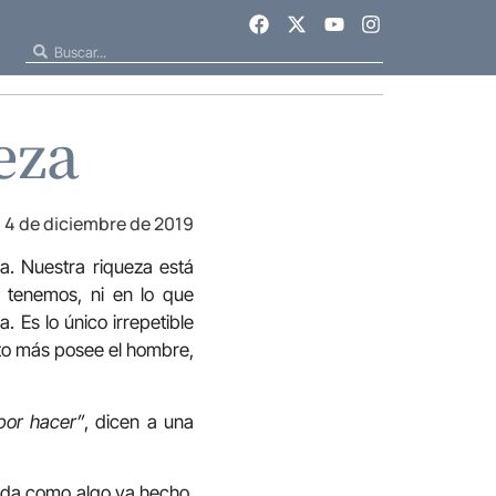
eza
4 de diciembre de 2019
a. Nuestra riqueza está
 tenemos, ni en lo que
 Es lo único irrepetible
nto más posee el hombre,
por hacer”
, dicen a una
s da como algo ya hecho,