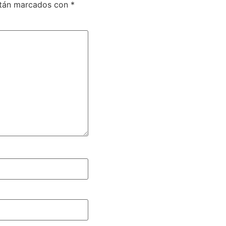
stán marcados con
*