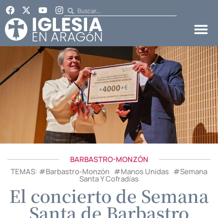
BARBASTRO-MONZÓN
TEMAS: #
Barbastro-Monzón
#
Manos Unidas
#
Semana
Santa Y Cofradías
El concierto de Semana
Santa de Barbastro