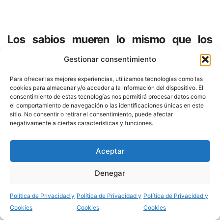
Los sabios mueren lo mismo que los
ignorantes»
Gestionar consentimiento
La muerte a todos nos iguala. En esta vida
Para ofrecer las mejores experiencias, utilizamos tecnologías como las
cookies para almacenar y/o acceder a la información del dispositivo. El
hay muchas injusticias y desigualdades, pero
consentimiento de estas tecnologías nos permitirá procesar datos como
el comportamiento de navegación o las identificaciones únicas en este
la muerte nos mide a todos con la misma
sitio. No consentir o retirar el consentimiento, puede afectar
negativamente a ciertas características y funciones.
medida. Como cae el sueño sobre nuestros
párpados así cae la muerte sobre todos
Aceptar
nosotros: de una manera inexorable.
Denegar
Haz, Señor, que sepamos desprender
Compartir
Política de Privacidad y
Política de Privacidad y
Política de Privacidad y
nuestro corazón de las riquezas materiales,
Cookies
Cookies
Cookies
ya que necesariamente las tendremos que