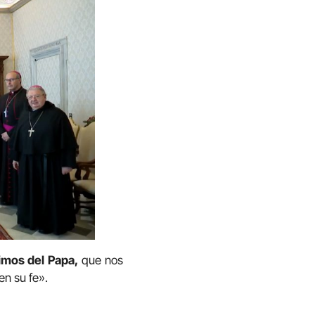
nimos del Papa,
que nos
en su fe».