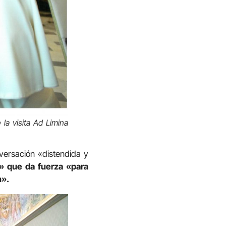
la visita Ad Limina
versación «distendida y
» que da fuerza «para
n».