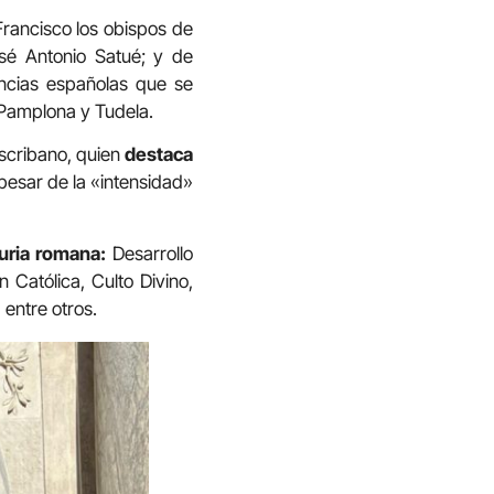
Francisco los obispos de
osé Antonio Satué; y de
ncias españolas que se
 Pamplona y Tudela.
Escribano, quien
destaca
pesar de la «intensidad»
curia romana:
Desarrollo
 Católica, Culto Divino,
 entre otros.