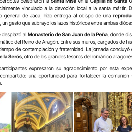
sacerdotes celebraron la
Santa Misa
en la
Capilla de Santa 
ialmente vinculado a la devoción local a la santa mártir. 
rio general de Jaca, hizo entrega al obispo de una
reprodu
, un gesto que subrayó los lazos históricos entre ambas dióces
e desplazó al
Monasterio de San Juan de la Peña
, donde dis
ático del Reino de Aragón. Entre sus muros, cargados de histor
tiempo de contemplación y fraternidad. La jornada concluyó c
e la Serós
, otro de los grandes tesoros del románico aragoné
os participantes expresaron su agradecimiento por esta expe
compartido: una oportunidad para fortalecer la comunión s
.