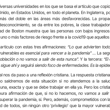
iversas universidades en los que se basa el artículo que copio
nido, en Estados Unidos, en todo el planeta. En Inglaterra, p
 más del doble en las áreas más desfavorecidas. La propag
desconocimiento, se da entre los pobres, la clase trabajado
dad de Boston muestra que las personas con bajos ingresos 
 uno o más factores de riesgo frente a la covid19 que aquello
 articulo con estas tres afirmaciones:
“Lo que advierten todo
vulnerables es esencial para vencer a la pandemia” …
La seg
población o no vamos a salir de esta nunca”.
Y la tercera:
“El
d sigue ahí y seguirá siendo foco de enfermedades. Es la epi
inal nos da paso a una reflexión cristiana. La respuesta cristi
no saldremos de esta situación si no atendemos a la sal
una, exacta y que se debe trabajar en ella ya. Pero los crist
pura afirmación de que, si no lo hacemos,
no vamos a sali
perar la pandemia, sí. Pero, además, comprometidos con la
 de todos, sin ningún otro ‘privilegio’ que la mayor vulnerab