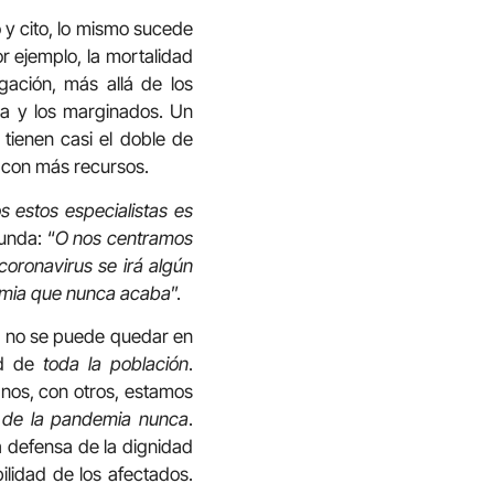
 y cito, lo mismo sucede
or ejemplo, la mortalidad
ación, más allá de los
ra y los marginados. Un
tienen casi el doble de
s con más recursos.
s estos especialistas es
unda: “
O nos centramos
 coronavirus se irá algún
demia que nunca acaba
”
.
ana no se puede quedar en
ud de
toda la población
.
ianos, con otros, estamos
r de la pandemia nunca
.
 defensa de la dignidad
ilidad de los afectados.