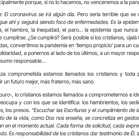
ncipalmente porque, si no lo hacemos, no venceremos a la pan
:
El coronavirus se irá algún día.
Pero sería terrible que se
igue ahí y seguirá siendo foco de enfermedades. Es la epid
a, el hambre, la inequidad, el paro… la epidemia que nunca
umplirse. ¿Se cumplirá? Será posible si los cristianos, ojalá
odas, convertimos la pandemia en ‘tiempo propicio’ para un 
lidaridad, a ponernos al lado de los últimos, a un mayor respe
onsumo responsable…
za comprometida estamos llamados los cristianos y toda
ir un futuro mejor, más fraterno, más sano.
o puro-, lo cristianos estamos llamados a comprometernos e ide
eocupa y con los que se identifica: los hambrientos, los sedi
s, los presos.
“Escuchar las Escrituras y el cumplimiento de
ado de la vida, como Dos nos enseña, se concretiza en gesto
tan en el momento actual. Cada forma de solicitud, cada expr
ado. Es responsabilidad de los cristianos dar testimonio de Él.