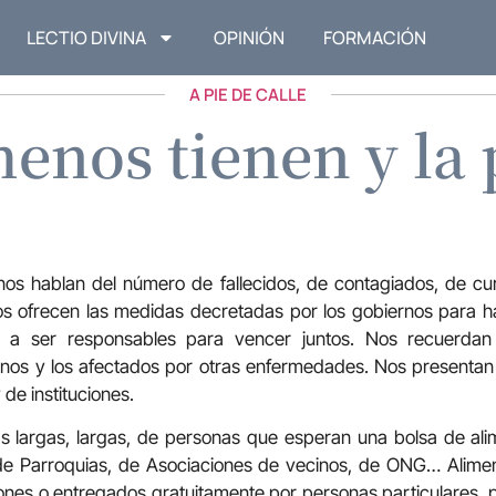
LECTIO DIVINA
OPINIÓN
FORMACIÓN
A PIE DE CALLE
menos tienen y la
 nos hablan del número de fallecidos, de contagiados, de c
os ofrecen las medidas decretadas por los gobiernos para ha
e a ser responsables para vencer juntos. Nos recuerdan
anos y los afectados por otras enfermedades. Nos present
 de instituciones.
as largas, largas, de personas que esperan una bolsa de ali
 de Parroquias, de Asociaciones de vecinos, de ONG… Alim
iones o entregados gratuitamente por personas particulares, p