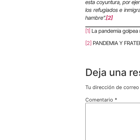
esta coyuntura, por eje
los refugiados e inmigr
hambre”.
[2]
[1]
La pandemia golpea m
[2]
PANDEMIA Y FRATERNI
Deja una r
Tu dirección de correo
Comentario
*