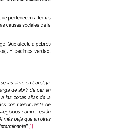
o que pertenecen a temas
as causas sociales de la
sgo. Que afecta a pobres
nos). Y decimos verdad.
se las sirve en bandeja.
carga de abrir de par en
a las zonas altas de la
rios con menor renta de
ivilegiados como… están
6% más baja que en otras
 determinante
”.
[1]