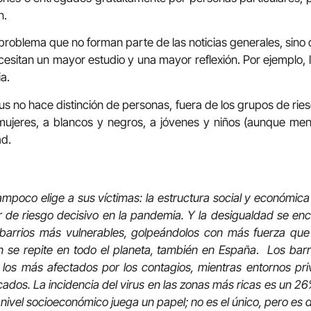
n.
problema que no forman parte de las noticias generales, sin
esitan un mayor estudio y una mayor reflexión. Por ejemplo, l
a.
rus no hace distinción de personas, fuera de los grupos de rie
 mujeres, a blancos y negros, a jóvenes y niños (aunque me
ad.
ampoco elige a sus víctimas: la estructura social y económica 
 de riesgo decisivo en la pandemia. Y la desigualdad se en
 barrios más vulnerables, golpeándolos con más fuerza que 
n se repite en todo el planeta, también en España
.
Los bar
los más afectados por los contagios, mientras entornos pr
cados. La incidencia del virus en las zonas más ricas es un 2
 nivel socioeconómico juega un papel; no es el único, pero es