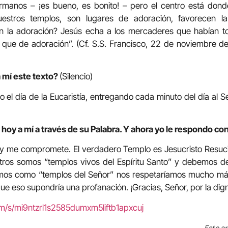
manos – ¡es bueno, es bonito! – pero el centro está donde
estros templos, son lugares de adoración, favorecen la
en la adoración? Jesús echa a los mercaderes que habían t
que de adoración”. (Cf. S.S. Francisco, 22 de noviembre de
 mí este texto?
(Silencio)
do el día de la Eucaristía, entregando cada minuto del día al 
hoy a mí a través de su Palabra. Y ahora yo le respondo con
oy me compromete. El verdadero Templo es Jesucristo Resuc
tros somos “templos vivos del Espíritu Santo” y debemos 
ramos como “templos del Señor” nos respetaríamos mucho m
e eso supondría una profanación. ¡Gracias, Señor, por la di
om/s/mi9ntzrl1s2585dumxm5liftb1apxcuj
Este ar