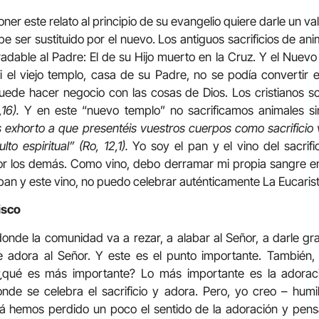
oner este relato al principio de su evangelio quiere darle un va
e ser sustituido por el nuevo. Los antiguos sacrificios de an
radable al Padre: El de su Hijo muerto en la Cruz. Y el Nue
i el viejo templo, casa de su Padre, no se podía convertir 
ede hacer negocio con las cosas de Dios. Los cristianos 
,16).
Y en este “nuevo templo” no sacrificamos animales s
 exhorto a que presentéis vuestros cuerpos como sacrificio 
to espiritual” (Ro, 12,1).
Yo soy el pan y el vino del sacri
or los demás. Como vino, debo derramar mi propia sangre en
pan y este vino, no puedo celebrar auténticamente La Eucarist
isco
donde la comunidad va a rezar, a alabar al Señor, a darle gr
e adora al Señor. Y este es el punto importante. También, 
, ¿qué es más importante? Lo más importante es la adorac
donde se celebra el sacrificio y adora. Pero, yo creo – hum
izá hemos perdido un poco el sentido de la adoración y pen