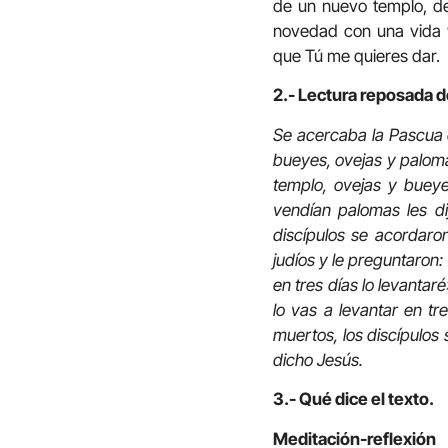
de un nuevo templo, de
novedad con una vida 
que Tú me quieres dar.
2.- Lectura reposada d
Se acercaba la Pascua d
bueyes, ovejas y paloma
templo, ovejas y bueye
vendían palomas les di
discípulos se acordaron
judíos y le preguntaron
en tres días lo levantar
lo vas a levantar en tr
muertos, los discípulos 
dicho Jesús.
3.- Qué dice el texto.
Meditación-reflexión