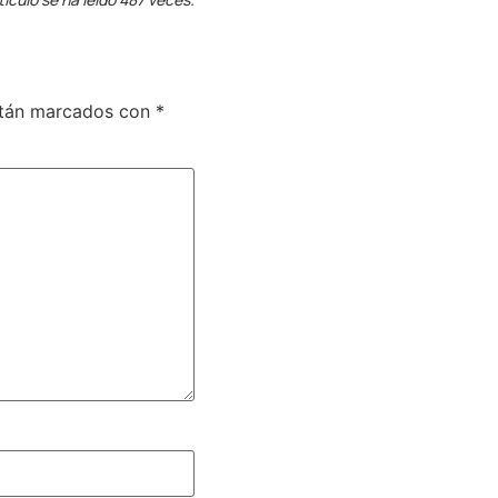
stán marcados con
*