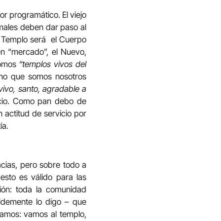
lor programático. El viejo
imales deben dar paso al
vo Templo será el Cuerpo
en “mercado”, el Nuevo,
somos
“templos vivos del
ino que somos nosotros
vivo, santo, agradable a
ficio. Como pan debo de
 actitud de servicio por
ía.
acias, pero sobre todo a
esto es válido para las
ión: toda la comunidad
ildemente lo digo – que
samos: vamos al templo,