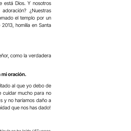
 está Dios. Y nosotros
 adoración? ¿Nuestras
omado el templo por un
 2013, homilía en Santa
Señor, como la verdadera
 mi oración.
itado al que yo debo de
de cuidar mucho para no
ás y no haríamos daño a
gnidad que nos has dado!
tículo se ha leído 487 veces.