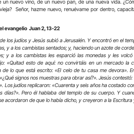
 un nuevo vino, de un nuevo pan, de una nueva vida. ¿Cómo
vieja? Señor, hazme nuevo, renuévame por dentro, capacít
el evangelio Juan 2, 13-22
e los judíos y Jesús subió a Jerusalén. Y encontró en el te
s, y a los cambistas sentados; y, haciendo un azote de cordel
s; y a los cambistas les esparció las monedas y les volcó
jo: «Quitad esto de aquí: no convirtáis en un mercado la
 de lo que está escrito: «El celo de tu casa me devora». En
: «¿Qué signos nos muestras para obrar así?». Jesús contestó: 
é». Los judíos replicaron: «Cuarenta y seis años ha costado con
es días?». Pero él hablaba del templo de su cuerpo. Y cuan
se acordaron de que lo había dicho, y creyeron a la Escritura