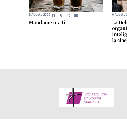
8 Agosto 2026
6 Agosto 
Mándame ir a ti
La Del
organi
intelig
la cla