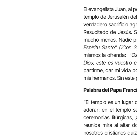
El evangelista Juan, al p
templo de Jerusalén deb
verdadero sacrificio ag
Resucitado de Jesús. S
mucho menos. Nadie pu
Espíritu Santo” (1Cor. 3
mismos la ofrenda: “
Os
Dios; este es vuestro cul
partirme, dar mi vida p
mis hermanos. Sin este 
Palabra del Papa
Franc
“El templo es un lugar 
adorar: en el templo s
ceremonias litúrgicas
reunida mira al altar 
nosotros cristianos qu