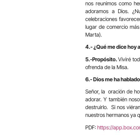
nos reunimos como her
adoramos a Dios. ¿Nu
celebraciones favorec
lugar de comercio más 
Marta).
4.- ¿Qué me dice hoy a
5.-Propósito.
Viviré to
ofrenda de la Misa.
6.- Dios me ha hablado 
Señor, la oración de h
adorar. Y también noso
destruirlo. Si nos vié
nuestros hermanos ya qu
PDF:
https://app.box.c