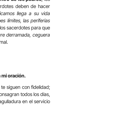
cerdotes deben de hacer
icamos llega a su vida
s límites, las periferias
 los sacerdotes para que
ngre derramada, ceguera
mal.
 mi oración.
e siguen con fidelidad;
onsagran todos los días,
gulladura en el servicio