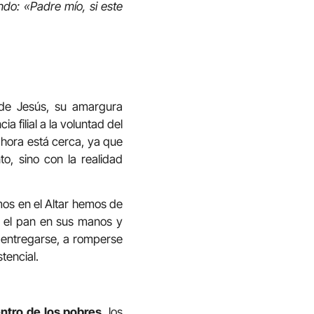
do: «Padre mío, si este
a de Jesús, su amargura
 filial a la voluntad del
 hora está cerca, ya que
o, sino con la realidad
mos en el Altar hemos de
a el pan en sus manos y
 entregarse, a romperse
tencial.
ntro de los pobres
, los