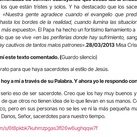
, los que están tristes y solos. Y ha destacado que los sa
o.
«Nuestra gente agradece cuando el evangelio que pred
asta los bordes de la realidad, cuando ilumina las situacione
tá más expuesto».
El Papa ha hecho un fortísimo llamamiento a
lo que se vive
«en las periferias donde hay sufrimiento, sa
ay cautivos de tantos malos patrones»
.
28/03/2013
Misa Cris
mí este texto comentado. (
Guardo silencio)
rato para que haya sacerdotes al estilo de Jesús.
hoy a mí a través de su Palabra. Y ahora yo le respondo con
serio eso de ser sacerdote. Creo que los hay muy buenos y t
 de que otros no tienen idea de lo que llevan en sus manos. C
co, pero en sus personas no se les ve ni la más pequeña ma
. Danos, Señor, sacerdotes para nuestro tiempo.
com/s/6t8pkbk7kuhmzpgas3fl26w6ughqqw7f