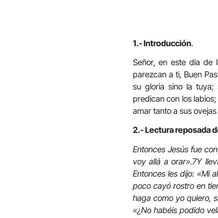
1.- Introducción
.
Señor, en este día de 
parezcan a ti, Buen Pas
su gloria sino la tuya
predican con los labios
amar tanto a sus ovejas 
2.- Lectura reposada de
Entonces Jesús fue con 
voy allá a orar».
7
Y lle
Entonces les dijo: «Mi 
poco cayó rostro en tie
haga como yo quiero, s
«¿No habéis podido vel