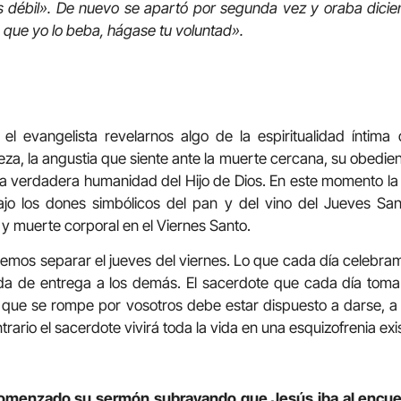
 débil».
De nuevo se apartó por segunda vez y oraba dicien
n que yo lo beba, hágase tu voluntad».
el evangelista revelarnos algo de la espiritualidad íntim
za, la angustia que siente ante la muerte cercana, su obediencia
la verdadera humanidad del Hijo de Dios. En este momento la
o los dones simbólicos del pan y del vino del Jueves Sant
 y muerte corporal en el Viernes Santo.
emos separar el jueves del viernes. Lo que cada día celebra
vida de entrega a los demás. El sacerdote que cada día tom
o que se rompe por vosotros debe estar dispuesto a darse, a
rario el sacerdote vivirá toda la vida en una esquizofrenia exis
omenzado su sermón subrayando que Jesús iba al encue