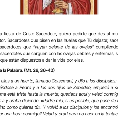
la fiesta de Cristo Sacerdote, quiero pedirte que des al 
tor. Sacerdotes que pisen en las huellas que Tú dejaste; s
; sacerdotes que
“vayan delante de las ovejas”
cumpliendo
; sacerdotes que carguen con las ovejas débiles y enfermas; 
que están dispuestos a dar la vida por ellas.
 la Palabra. (Mt. 26, 36-42)
ellos a un huerto, llamado Getsemaní, y dijo a los discípulos:
vándose a Pedro y a los dos hijos de Zebedeo, empezó a sent
alma está triste hasta la muerte; quedaos aquí y velad conmi
rra y oraba diciendo: «Padre mío, si es posible, que pase de m
ino como quieres tú».
Y volvió a los discípulos y los encontr
ar una hora conmigo?
Velad y orad para no caer en la tentaci