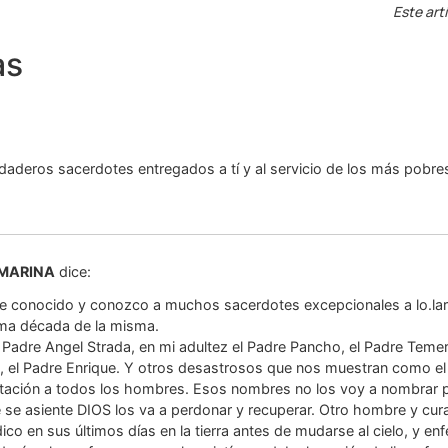
Este art
as
daderos sacerdotes entregados a tí y al servicio de los más pobre
 MARINA
dice:
e conocido y conozco a muchos sacerdotes excepcionales a lo.larg
ima década de la misma.
l Padre Angel Strada, en mi adultez el Padre Pancho, el Padre Teme
, el Padre Enrique. Y otros desastrosos que nos muestran como e
ntación a todos los hombres. Esos nombres no los voy a nombrar
se asiente DIOS los va a perdonar y recuperar. Otro hombre y cura
co en sus últimos días en la tierra antes de mudarse al cielo, y e