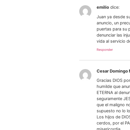
emilio
dice:
Juan ya desde su
anuncio, un precu
puertas para su 
denunciar las inj
vida al servicio 
Responder
Cesar Domingo
Gracias DIOS por
humilde que anun
ETERNA al denunc
seguramente JESÚ
que el maligno no
supuesto no lo l
Los hijos de DI
cerdos, por el 
misericordia.