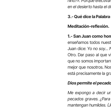
niño?». Porque efectivame
en el desierto hasta el d
3.- Qué dice la Palabra
Meditación-reflexión.
1.- San Juan como ho
enseñamos todos nuestro
Juan dice:
Yo no soy… 
Otro. Dar paso al que 
que no somos importante
mejor que nosotros. No
está precisamente la g
Dios permite el pecad
Me expongo a decir un 
pecados graves. ¿Para
mantengan humildes. (Ju