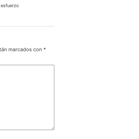
o esfuerzo
stán marcados con
*