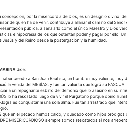
 concepción, por la misericordia de Dios, es un designio divino, d
rsor de quien ha de venir, contribuye a allanar el camino del Señor 
presentación pública, a señalarlo como el único Maestro y Dios verd
usticias e hipocresía de los que ostentan poder y pagar por ello. U
de Jesús y del Reino desde la postergación y la humildad.
 MARINA
dice:
 haber creado a San Juan Bautista, un hombre muy valiente, muy d
ció la venida del MESÍAS, y fue tan valiente que logró su PASCUA,
iar a un repugnante esbirro del demonio que lo asesinó en su inm
S lo ha rescatado luego de vivir el Purgatorio porque opino humi
.logra es conquistar ni una sola alma. Fue tan arrastrado que inten
ogró.
OS que en el pecado hemos caído, y quedado como hijos pródigos
PADRE MISERICORDIOSO siempre somos rescatados si nos arrepen