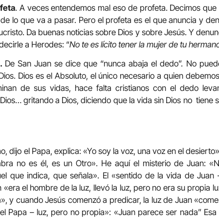
feta
. A veces entendemos mal eso de profeta. Decimos que
a de lo que va a pasar. Pero el profeta es el que anuncia y de
cristo. Da buenas noticias sobre Dios y sobre Jesús. Y denunc
decirle a Herodes: “
No te es lícito tener la mujer de tu hermano
o.
De San Juan se dice que “nunca abaja el dedo”. No pue
 Dios. Dios es el Absoluto, el único necesario a quien debemo
minan de sus vidas, hace falta cristianos con el dedo leva
ios… gritando a Dios, diciendo que la vida sin Dios no tiene sen
, dijo el Papa, explica: «Yo soy la voz, una voz en el desierto»
abra no es él, es un Otro». He aquí el misterio de Juan: 
el que indica, que señala». El «sentido de la vida de Juan 
era el hombre de la luz, llevó la luz, pero no era su propia luz
, y cuando Jesús comenzó a predicar, la luz de Juan «comen
 el Papa – luz, pero no propia»: «Juan parece ser nada” Esa