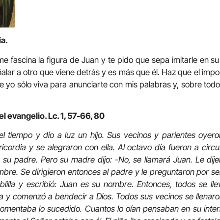
ia.
me fascina la figura de Juan y te pido que sepa imitarle en s
alar a otro que viene detrás y es más que él. Haz que el impo
e yo sólo viva para anunciarte con mis palabras y, sobre todo,
l evangelio. Lc. 1, 57-66, 80
el tiempo y dio a luz un hijo. Sus vecinos y parientes oyer
cordia y se alegraron con ella. Al octavo día fueron a circu
 su padre. Pero su madre dijo: -No, se llamará Juan. Le dij
ombre. Se dirigieron entonces al padre y le preguntaron por 
ablilla y escribió: Juan es su nombre. Entonces, todos se l
a y comenzó a bendecir a Dios. Todos sus vecinos se llenaro
mentaba lo sucedido. Cuantos lo oían pensaban en su interi