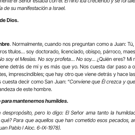
nte el Señor estaba con él. El niño iba creciendo y se fortalecí
ía de su manifestación a Israel.
 de Dios.
mbre
. Normalmente, cuando nos preguntan como a Juan: Tú,
s títulos… soy doctorado, licenciado, obispo, párroco, maes
No soy el Mesías. No soy profeta… No soy…
¿Quién eres? Mi m
viene detrás de mí y es más que yo. Nos cuesta dar paso a o
s, imprescindibles; que hay otro que viene detrás y hace l
s cuesta decir como San Juan: “
Conviene que Él crezca y que
randeza de este hombre.
o para mantenernos humildes.
despropósito, pero lo digo: El Señor ama tanto la humilda
 qué? Para que aquellos que han cometido esos pecados, ar
an Pablo I Aloc. 6-IX-1978).