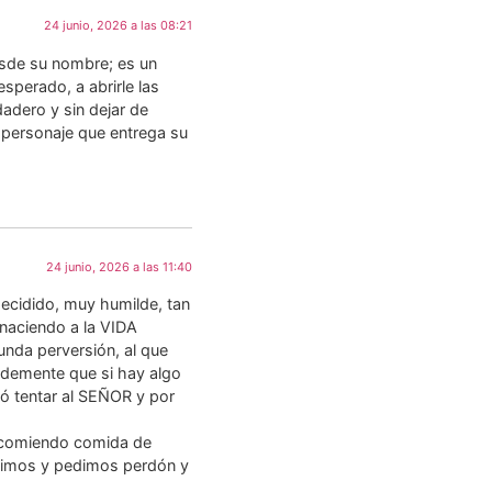
24 junio, 2026 a las 08:21
esde su nombre; es un
esperado, a abrirle las
adero y sin dejar de
n personaje que entrega su
24 junio, 2026 a las 11:40
ecidido, muy humilde, tan
 naciendo a la VIDA
unda perversión, al que
ldemente que si hay algo
tó tentar al SEÑOR y por
 comiendo comida de
timos y pedimos perdón y