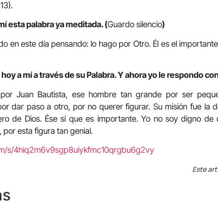
13).
mí esta palabra ya meditada. (
Guardo silencio
)
o en este día pensando: lo hago por Otro. Él es el importante
 hoy a mí a través de su Palabra. Y ahora yo le respondo co
 por Juan Bautista, ese hombre tan grande por ser pequ
or dar paso a otro, por no querer figurar. Su misión fue la 
dero de Dios. Ése sí que es importante. Yo no soy digno de 
 por esta figura tan genial.
com/s/4hiq2m6v9sgp8uiykfmc10qrgbu6g2vy
Este art
as