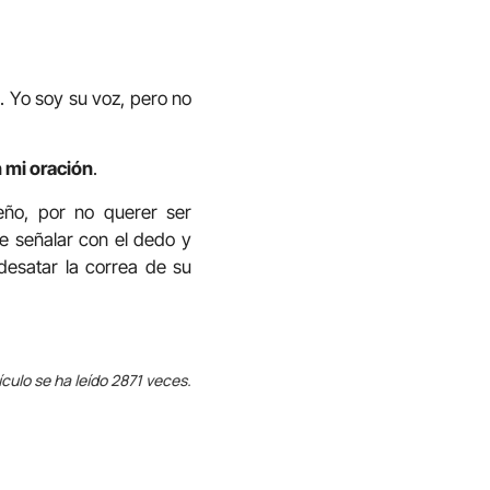
. Yo soy su voz, pero no
n mi oración
.
eño, por no querer ser
de señalar con el dedo y
desatar la correa de su
ículo se ha leído 2871 veces.