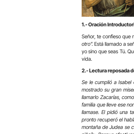
1.- Oración Introductor
Señor, te confieso que 
otro”.
Está llamado a señ
yo sino que seas Tú. Qu
vida.
2.- Lectura reposada de
Se le cumplió a Isabel 
mostrado su gran miseri
llamarlo Zacarías, como
familia que lleve ese n
llamase. El pidió una t
pronto recuperó el habl
montaña de Judea se co