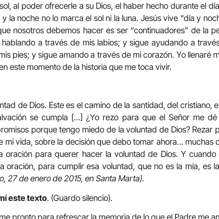
 sol, al poder ofrecerle a su Dios, el haber hecho durante el dí
 y la noche no lo marca el sol ni la luna. Jesús vive “día y noc
 que nosotros debemos hacer es ser “continuadores” de la pe
 hablando a través de mis labios; y sigue ayudando a travé
is pies; y sigue amando a través de mi corazón. Yo llenaré 
en este momento de la historia que me toca vivir.
tad de Dios. Este es el camino de la santidad, del cristiano, es
salvación se cumpla […] ¿Yo rezo para que el Señor me dé
romisos porque tengo miedo de la voluntad de Dios? Rezar p
e mi vida, sobre la decisión que debo tomar ahora… muchas 
a oración para querer hacer la voluntad de Dios. Y cuando
la oración, para cumplir esa voluntad, que no es la mía, es la
co, 27 de enero de 2015, en Santa Marta).
mí este texto
. (Guardo silencio).
me pronto para refrescar la memoria de lo que el Padre me a