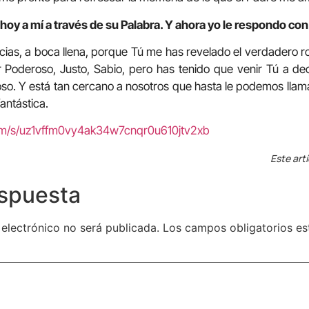
hoy a mí a través de su Palabra. Y ahora yo le respondo con
cias, a boca llena, porque Tú me has revelado el verdadero r
 Poderoso, Justo, Sabio, pero has tenido que venir Tú a dec
oso. Y está tan cercano a nosotros que hasta le podemos lla
antástica.
com/s/uz1vffm0vy4ak34w7cnqr0u610jtv2xb
Este art
espuesta
 electrónico no será publicada.
Los campos obligatorios e