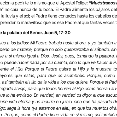
ación a pedirte lo mismo que el Apóstol Felipe:
“Muéstranos a
 no caía nunca de tu boca. El Padre alimenta los pájaros del cie
 lluvia y el sol; el Padre tiene contados hasta los cabellos 
ender lo maravilloso que es ese Padre al que tantas veces te
 la palabra del Señor. Juan 5, 17-30
sús a los judíos: Mi Padre trabaja hasta ahora, y yo también tr
eño de matarle, porque no sólo quebrantaba el sábado, sin
e a sí mismo igual a Dios. Jesús, pues, tomando la palabra, 
 no puede hacer nada por su cuenta, sino lo que ve hacer al Pa
nte el Hijo. Porque el Padre quiere al Hijo y le muestra t
yores que estas, para que os asombréis. Porque, como e
, así también el Hijo da la vida a los que quiere. Porque el Pad
tregado al Hijo, para que todos honren al Hijo como honran al 
que lo ha enviado. En verdad, en verdad os digo: el que escu
iene vida eterna y no incurre en juicio, sino que ha pasado de
o: llega la hora (ya estamos en ella), en que los muertos oirán
án. Porque, como el Padre tiene vida en sí mismo, así también