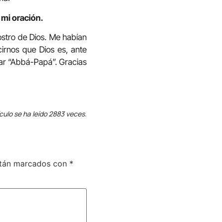
 mi oración.
ostro de Dios. Me habían
irnos que Dios es, ante
mar “Abbá-Papá”. Gracias
ículo se ha leído 2883 veces.
stán marcados con
*