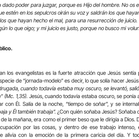
a dado poder para juzgar, porque es Hijo del hombre. No os ex
ue estén en los sepulcros oirán su voz y saldrán los que haya
 los que hayan hecho el mal, para una resurrección de juici
ún lo que oigo; y mi juicio es justo, porque no busco mi volun
blico.
n los evangelistas es la fuerte atracción que Jesús sentía
pecie de “jornada-modelo” es decir, lo que solía hacer Jesús
ugada, cuando todavía estaba muy oscuro, se levantó, salió a 
” (Mc. 1,35).
Jesús, cuando todavía estaba oscuro, se ponía a
r con Él. Salía de la noche, “tiempo de soñar”, y se intern
aja y Él también trabaja”.
¿Con quién soñaba Jesús? Soñaba c
 de la mañana, era como el primer beso que le dirigía a Dios. 
ocupación por las cosas, y dentro de ese trabajo intenso, el
e alivia con la emoción de la primera caricia del día. Y 