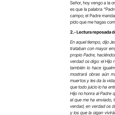
Señor, hoy vengo a la or
es que la palabra “Padre”
campo; el Padre manda la
pido que me hagas compr
2.- Lectura reposada de
En aquel tiempo, dijo Je
trataban con mayor emp
propio Padre, haciéndos
verdad os digo: el Hijo
también lo hace igualme
mostrará obras aún ma
muertos y les da la vida
que todo juicio lo ha en
Hijo no honra al Padre 
el que me ha enviado, t
verdad, en verdad os dig
y los que la oigan vivir