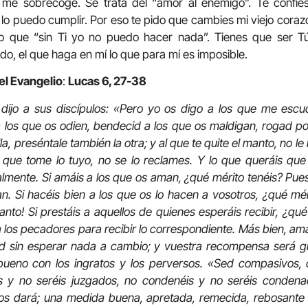
 me sobrecoge. Se trata del “amor al enemigo”. Te confi
lo puedo cumplir. Por eso te pido que cambies mi viejo cora
o que “sin Ti yo no puedo hacer nada”. Tienes que ser Tú
o, el que haga en mí lo que para mí es imposible.
el Evangelio
:
Lucas 6, 27-38
dijo a sus discípulos: «Pero yo os digo a los que me esc
los que os odien, bendecid a los que os maldigan, rogad po
la, preséntale también la otra; y al que te quite el manto, no le
al que tome lo tuyo, no se lo reclames. Y lo que queráis qu
lmente. Si amáis a los que os aman, ¿qué mérito tenéis? Pu
. Si hacéis bien a los que os lo hacen a vosotros, ¿qué mér
nto! Si prestáis a aquellos de quienes esperáis recibir, ¿qu
 los pecadores para recibir lo correspondiente. Más bien, a
ad sin esperar nada a cambio; y vuestra recompensa será gra
 bueno con los ingratos y los perversos. «Sed compasivos
s y no seréis juzgados, no condenéis y no seréis condena
os dará; una medida buena, apretada, remecida, rebosante 