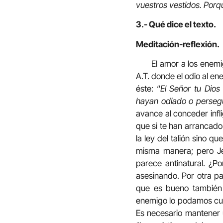
vuestros vestidos. Porq
3.- Qué dice el texto.
Meditación-reflexión.
El amor a los enemi
A.T. donde el odio al e
éste: “
El Señor tu Dios
hayan odiado o persegu
avance al conceder infli
que si te han arrancado
la ley del talión sino q
misma manera; pero Je
parece antinatural. ¿P
asesinando. Por otra pa
que es bueno también 
enemigo lo podamos cum
Es necesario mantener u