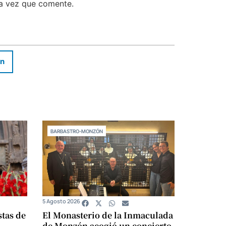
ma vez que comente.
In
BARBASTRO-MONZÓN
5 Agosto 2026
stas de
El Monasterio de la Inmaculada
de Monzón acogió un concierto-