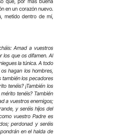
eso que, por más buena
zón en un corazón nuevo.
, metido dentro de mí,
ucháis: Amad a vuestros
r los que os difamen. Al
 niegues la túnica. A todo
e os hagan los hombres,
es también los pecadores
ito tenéis? ¡También los
é mérito tenéis? También
mad a vuestros enemigos;
nde, y seréis hijos del
, como vuestro Padre es
dos; perdonad y seréis
pondrán en el halda de