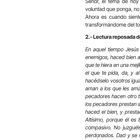
Señor, el tema de hoy
voluntad que ponga, no 
Ahora es cuando sient
transformándome del tod
2.- Lectura reposada d
En aquel tiempo Jesús 
enemigos, haced bien a 
que te hiera en una mejil
el que te pida, da, y 
hacédselo vosotros igua
aman a los que les aman
pecadores hacen otro ta
los pecadores prestan a
haced el bien, y prest
Altísimo, porque él es
compasivo. No juzguéi
perdonados. Dad y se 