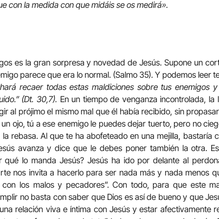
ue con la medida con que midáis se os medirá».
gos es la gran sorpresa y novedad de Jesús. Supone un corte
nemigo parece que era lo normal. (Salmo 35). Y podemos leer te
 hará recaer todas estas maldiciones sobre tus enemigos y
ido.” (Dt. 30,7).
En un tiempo de venganza incontrolada, la l
gir al prójimo el mismo mal que él había recibido, sin propasars
 un ojo, tú a ese enemigo le puedes dejar tuerto, pero no cieg
ue la rebasa. Al que te ha abofeteado en una mejilla, bastaría
sús avanza y dice que le debes poner también la otra. E
or qué lo manda Jesús? Jesús ha ido por delante al perdon
rte nos invita a hacerlo para ser nada más y nada menos qu
con los malos y pecadores”. Con todo, para que este m
plir no basta con saber que Dios es así de bueno y que Jes
na relación viva e íntima con Jesús y estar afectivamente 