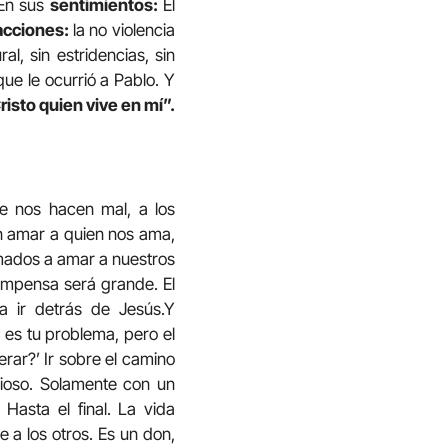
 En sus
sentimientos:
El
cciones:
la no violencia
l, sin estridencias, sin
ue le ocurrió a Pablo. Y
Cristo quien vive en mí”.
e nos hacen mal, a los
n amar a quien nos ama,
amados a amar a nuestros
compensa será grande. El
ca ir detrás de Jesús.Y
 es tu problema, pero el
rar?’ Ir sobre el camino
dioso. Solamente con un
Hasta el final. La vida
e a los otros. Es un don,