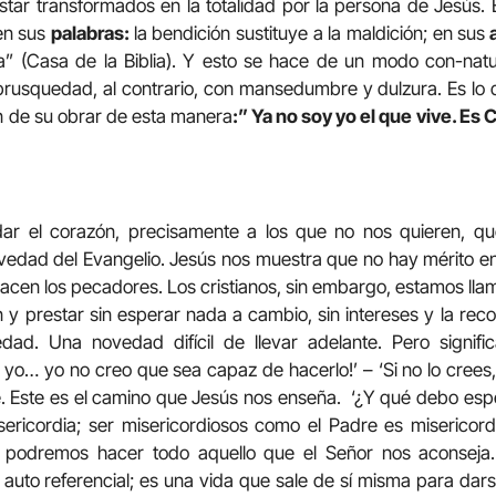
star transformados en la totalidad por la persona de Jesús.
 en sus
palabras:
la bendición sustituye a la maldición; en sus
a
a” (Casa de la Biblia). Y esto se hace de un modo con-natura
n brusquedad, al contrario, con mansedumbre y dulzura. Es lo q
n de su obrar de esta manera
:” Ya no soy yo el que vive. Es 
dar el corazón, precisamente a los que no nos quieren, qu
ovedad del Evangelio. Jesús nos muestra que no hay mérito e
acen los pecadores. Los cristianos, sin embargo, estamos ll
 y prestar sin esperar nada a cambio, sin intereses y la re
ad. Una novedad difícil de llevar adelante. Pero signifi
, yo… yo no creo que sea capaz de hacerlo!’ – ‘Si no lo crees,
e. Este es el camino que Jesús nos enseña. ‘¿Y qué debo espe
sericordia; ser misericordiosos como el Padre es misericor
 podremos hacer todo aquello que el Señor nos aconseja. 
 auto referencial; es una vida que sale de sí misma para dars