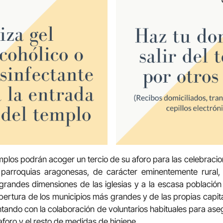
emplos podrán acoger un tercio de su aforo para las celebracio
 parroquias aragonesas, de carácter eminentemente rural
grandes dimensiones de las iglesias y a la escasa población
apertura de los municipios más grandes y de las propias capit
ntando con la colaboración de voluntarios habituales para ase
aforo y el resto de medidas de higiene.