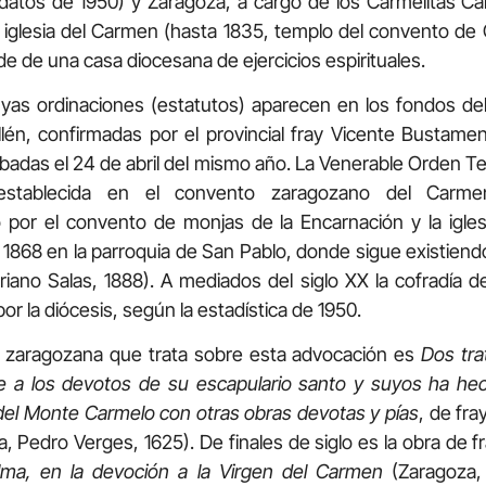
atos de 1950) y Zaragoza, a cargo de los Carmelitas C
a iglesia del Carmen (hasta 1835, templo del convento de 
de de una casa diocesana de ejercicios espirituales.
uyas ordinaciones (estatutos) aparecen en los fondos de
lén, confirmadas por el provincial fray Vicente Bustamen
badas el 24 de abril del mismo año. La Venerable Orden T
 establecida en el convento zaragozano del Car
 por el convento de monjas de la Encarnación y la igle
1868 en la parroquia de San Pablo, donde sigue existiend
iano Salas, 1888). A mediados del siglo XX la cofradía d
r la diócesis, según la estadística de 1950.
n zaragozana que trata sobre esta advocación es
Dos tra
e a los devotos de su escapulario santo y suyos ha he
del Monte Carmelo con otras obras devotas y pías
, de fr
, Pedro Verges, 1625). De finales de siglo es la obra de 
 alma, en la devoción a la Virgen del Carmen
(Zaragoza,