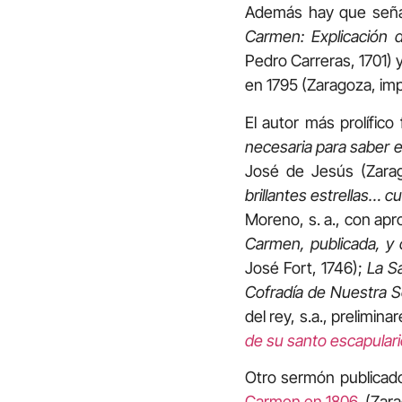
Además hay que seña
Carmen: Explicación d
Pedro Carreras, 1701) 
en 1795 (Zaragoza, imp
El autor más prolífico
necesaria para saber el
José de Jesús (Zarag
brillantes estrellas… 
Moreno, s. a., con ap
Carmen, publicada, y c
José Fort, 1746);
La S
Cofradía de Nuestra S
del rey, s.a., prelimin
de su santo escapular
Otro sermón publicado
Carmen en 1806
(Zara