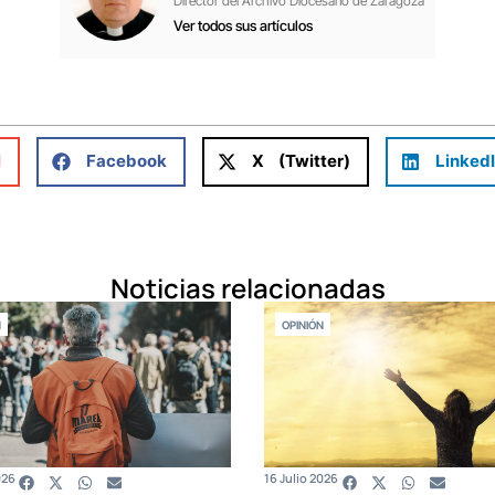
Director del Archivo Diocesano de Zaragoza
Ver todos sus artículos
l
Facebook
X (Twitter)
Linked
Noticias relacionadas
N
OPINIÓN
026
16 Julio 2026