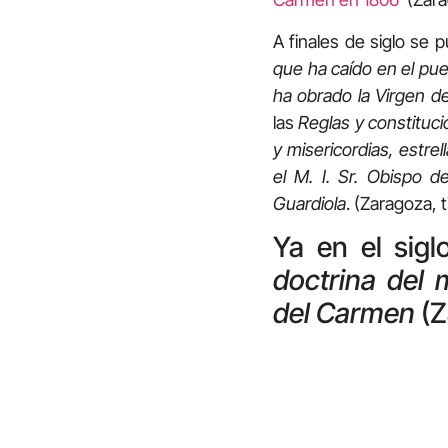
A finales de siglo se 
que ha caído en el pu
ha obrado la Virgen d
las
Reglas y constituci
y misericordias, estre
el M.
I.
S
r
.
Obispo de 
Guardiola
. (Zaragoza, 
Ya en el sig
doctrina del 
del Carmen
(Z