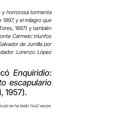
e y horrorosa tormenta
 1897, y el milagro que
. Tores, 1897) y también
 Monte Carmelo
: triunfos
Salvador de Jumilla por
ndador Lorenzo López
licó
Enquiridio:
to escapulario
, 1957).
ículo se ha leído 1442 veces.