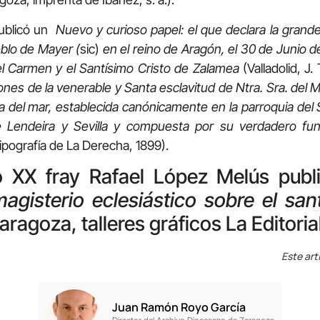
publicó un
Nuevo y curioso papel: el que declara la grand
eblo de Mayer (
sic)
en el reino de Aragón, el 30 de Junio de
el Carmen y el Santísimo Cristo de Zalamea
(Valladolid, J
ones de la venerable y Santa esclavitud
de Ntra. Sra. del
lla del mar, establecida canónicamente en la parroquia del 
Lendeira y Sevilla
y compuesta por su verdadero fu
tipografía de La Derecha, 1899).
lo XX fray Rafael López Melús pub
magisterio eclesiástico sobre el san
aragoza, talleres gráficos La Editorial
Este art
Juan Ramón Royo García