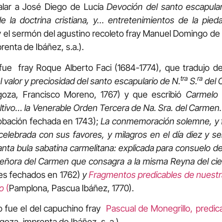
lar a José Diego de Lucía
Devoción del santo escapula
e la doctrina cristiana, y… entretenimientos de la pieda
y el sermón del agustino recoleto fray Manuel Domingo de
renta de Ibáñez, s.a.).
 fue fray Roque Alberto Faci (1684-1774), que tradujo del
tra
ra
 valor y preciosidad del santo escapulario de N.
S.
del 
oza, Francisco Moreno, 1767) y que escribió
Carmelo 
cultivo… la Venerable Orden Tercera de Na. Sra. del Carme
robación fechada en 1743);
La conmemoración solemne, y f
elebrada con sus favores, y milagros en el día diez y se
anta bula sabatina carmelitana: explicada para consuelo d
eñora del Carmen que consagra a la misma Reyna del cie
ares fechados en 1762)
y
Fragmentos predicables de nuestr
io
(
Pamplona, Pascua Ibáñez, 1770).
 fue el del capuchino fray
Pascual de Monegrillo, predic
goza, imprenta de Ibáñez, s. a.).