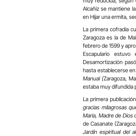
muy reducida, según d
Alcañiz se mantiene l
en Híjar una ermita, se
La primera cofradía c
Zaragoza es la de Mal
febrero de 1599 y apro
Escapulario estuvo
Desamortización pasó
hasta establecerse en 
Manual (
Zaragoza, Mar
estaba muy difundida po
La primera publicació
gracias milagrosas qu
Maria, Madre de Dios 
de Casanate (Zaragoza
Jardín espiritual del