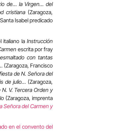
rio de… la Virgen… del
d cristiana
(Zaragoza,
 Santa Isabel predicado
 italiano la
Instrucción
Carmen
escrita por fray
esmaltado con tantas
n…
(Zaragoza, Francisco
iesta de N. Señora del
is de julio…
(Zaragoza,
e N. V. Tercera Orden y
l
o
(Zaragoza, imprenta
a Señora del Carmen y
ado en el convento del