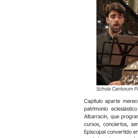
Schola Cantorum Pa
Capítulo aparte merec
patrimonio eclesiást
Albarracín, que program
cursos, conciertos, se
Episcopal convertido en