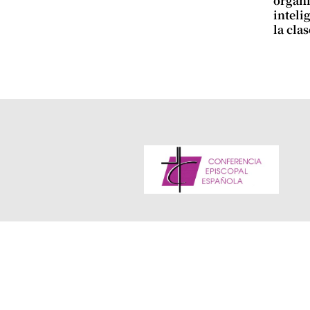
organi
intelig
la cla