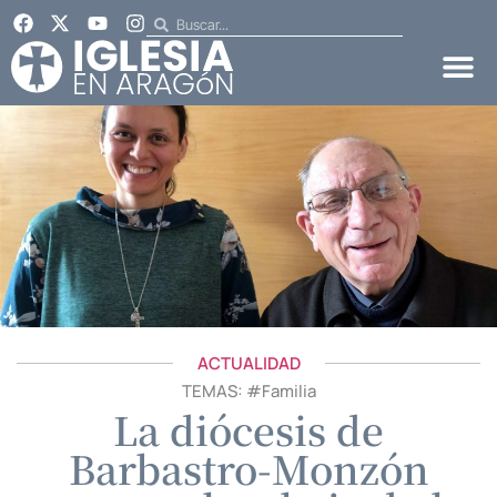
ACTUALIDAD
TEMAS: #
Familia
La diócesis de
Barbastro-Monzón