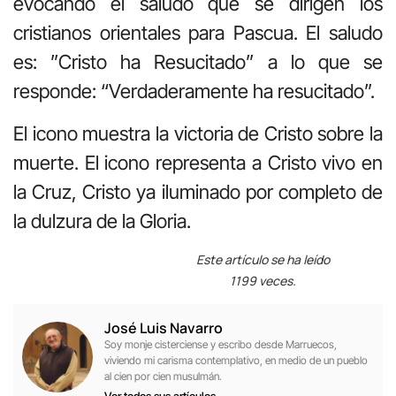
evocando el saludo que se dirigen los
cristianos orientales para Pascua. El saludo
es: ”Cristo ha Resucitado” a lo que se
responde: “Verdaderamente ha resucitado”.
El icono muestra la victoria de Cristo sobre la
muerte. El icono representa a Cristo vivo en
la Cruz, Cristo ya iluminado por completo de
la dulzura de la Gloria.
Este artículo se ha leído
1199 veces.
José Luis Navarro
Soy monje cisterciense y escribo desde Marruecos,
viviendo mi carisma contemplativo, en medio de un pueblo
al cien por cien musulmán.