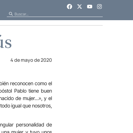
ús
4 de mayo de 2020
mbién reconocen como el
póstol Pablo tiene buen
 nacido de mujer…», y el
 todo igual que nosotros,
ingular personalidad de
 una mujer y tuvo unos