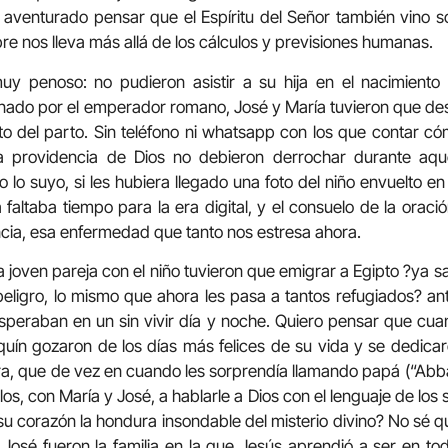
aventurado pensar que el Espíritu del Señor también vino s
re nos lleva más allá de los cálculos y previsiones humanas.
y penoso: no pudieron asistir a su hija en el nacimiento 
o por el emperador romano, José y María tuvieron que despl
o del parto. Sin teléfono ni whatsapp con los que contar cómo
la providencia de Dios no debieron derrochar durante aq
 lo suyo, si les hubiera llegado una foto del niño envuelto e
faltaba tiempo para la era digital, y el consuelo de la oració
cia, esa enfermedad que tanto nos estresa ahora.
 la joven pareja con el niño tuvieron que emigrar a Egipto ?ya
 peligro, lo mismo que ahora les pasa a tantos refugiados? an
speraban en un sin vivir día y noche. Quiero pensar que cuan
quín gozaron de los días más felices de su vida y se dedica
ura, que de vez en cuando les sorprendía llamando papá (“Ab
los, con María y José, a hablarle a Dios con el lenguaje de los
su corazón la hondura insondable del misterio divino? No sé q
José fueron la familia en la que Jesús aprendió a ser en t