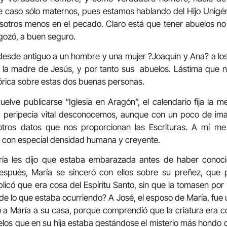
 caso sólo maternos, pues estamos hablando del Hijo Unigén
sotros menos en el pecado. Claro está que tener abuelos no
 gozó, a buen seguro.
desde antiguo a un hombre y una mujer ?Joaquín y Ana? a los q
 la madre de Jesús, y por tanto sus abuelos. Lástima que
stórica sobre estas dos buenas personas.
uelve publicarse “Iglesia en Aragón”, el calendario fija la
a peripecia vital desconocemos, aunque con un poco de im
e otros datos que nos proporcionan las Escrituras. A mí m
 con especial densidad humana y creyente.
ría les dijo que estaba embarazada antes de haber conoci
espués, María se sinceró con ellos sobre su preñez, que 
licó que era cosa del Espíritu Santo, sin que la tomasen por i
de lo que estaba ocurriendo? A José, el esposo de María, fue 
levó a María a su casa, porque comprendió que la criatura era 
elos que en su hija estaba gestándose el misterio más hondo d