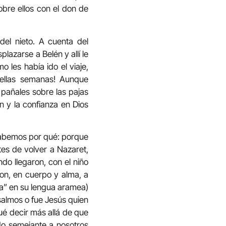
obre ellos con el don de
del nieto. A cuenta del
azarse a Belén y allí le
 les había ido el viaje,
uellas semanas! Aunque
n pañales sobre las pajas
n y la confianza en Dios
 sabemos por qué: porque
tes de volver a Nazaret,
do llegaron, con el niño
ron, en cuerpo y alma, a
ba” en su lengua aramea)
 salmos o fue Jesús quien
ué decir más allá de que
odo semejante a nosotros