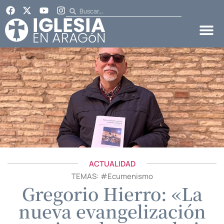
ACTUALIDAD
TEMAS: #
Ecumenismo
Gregorio Hierro: «La
nueva evangelización