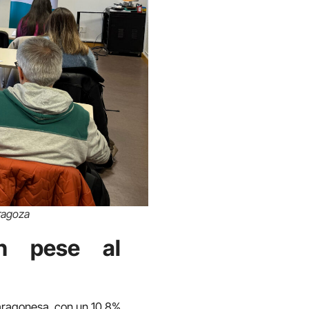
ragoza
ón pese al
 aragonesa, con un 10,8%