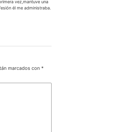
primera vez,mantuve una
fesión él me administraba.
stán marcados con
*