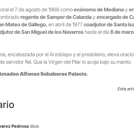
astoral el 7 de agosto de 1968 como
ecónomo de Mediana
y
e
 nombrado
regente de Samper de Calanda
y
encargado de C
an Mateo de Gállego,
en abril de 1977
coadjutor de Santa Is
djutor de San Miguel de los Navarros
hasta el día
6 de marz
, encabezada por el Arzobispo y el presbiterio, eleva oraci
te servidor fiel. Que la Virgen del Pilar lo acoja bajo su manto.
 Amadeo Alfonso Sobaberas Palacio
.
Este art
rio
varez Pedrosa
dice: