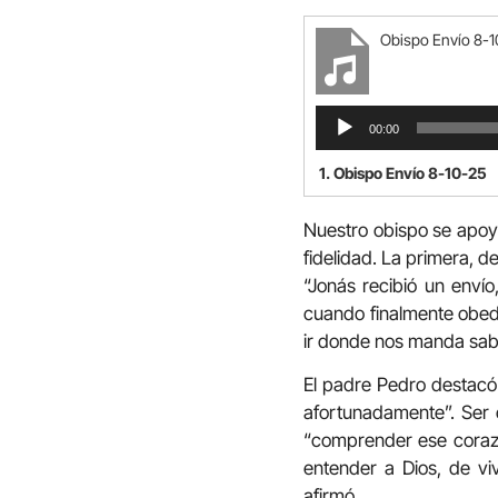
Obispo Envío 8-
Reproductor
00:00
de
audio
1.
Obispo Envío 8-10-25
Nuestro obispo se apoyó
fidelidad. La primera, de
“Jonás recibió un envío
cuando finalmente obede
ir donde nos manda sabie
El padre Pedro destacó 
afortunadamente”. Ser c
“comprender ese corazó
entender a Dios, de viv
afirmó.