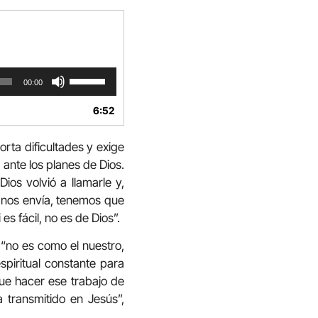
Utiliza
00:00
las
teclas
6:52
de
flecha
rta dificultades y exige
arriba/abajo
a ante los planes de Dios.
para
aumentar
ios volvió a llamarle y,
o
i nos envía, tenemos que
disminuir
es fácil, no es de Dios”.
el
volumen.
 “no es como el nuestro,
spiritual constante para
ue hacer ese trabajo de
a transmitido en Jesús”,