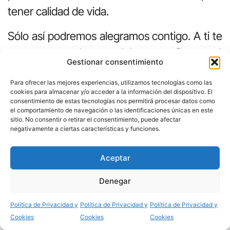
tener calidad de vida.
Sólo así podremos alegramos contigo. A ti te
gusta la alegría, la música y la fiesta. Tú
Gestionar consentimiento
pusiste al primer hombre en un paraíso de
Para ofrecer las mejores experiencias, utilizamos tecnologías como las
delicias. Ése era tu proyecto original. Tú
cookies para almacenar y/o acceder a la información del dispositivo. El
paseabas con el primer hombre, gozabas
consentimiento de estas tecnologías nos permitirá procesar datos como
el comportamiento de navegación o las identificaciones únicas en este
con él y él disfrutaba contigo. ¡Qué hermoso
sitio. No consentir o retirar el consentimiento, puede afectar
negativamente a ciertas características y funciones.
debe ser eso de gozar contigo, danzar junto
a ti y deleitarse en tu presencia!
Aceptar
«Voy a escuchar lo que dice el Señor: Dios
Denegar
Compartir
anuncia la paz»
Política de Privacidad y
Política de Privacidad y
Política de Privacidad y
Cookies
Cookies
Cookies
Señor, en el mundo hay muchas palabras,