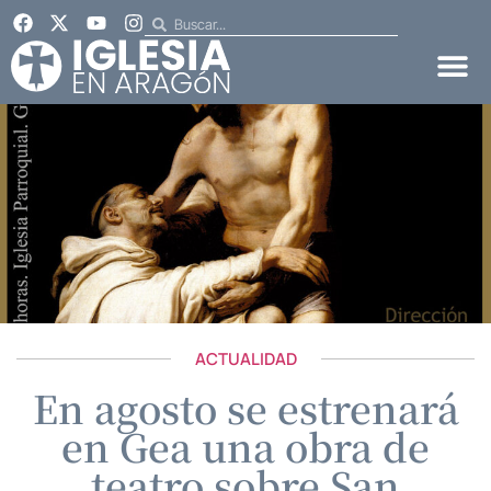
ACTUALIDAD
En agosto se estrenará
en Gea una obra de
teatro sobre San