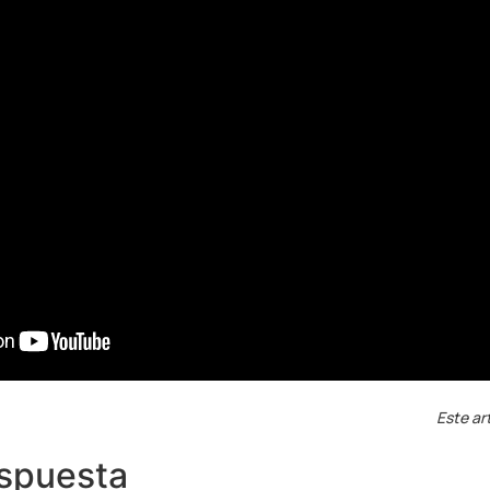
Este ar
espuesta