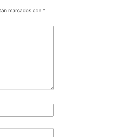
stán marcados con
*