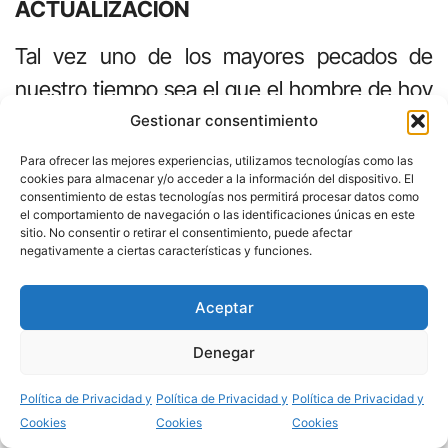
ACTUALIZACIÓN
Tal vez uno de los mayores pecados de
nuestro tiempo sea el que el hombre de hoy
“ha perdido la conciencia de pecado”. Y, sin
Gestionar consentimiento
conciencia de pecado no cabe
Para ofrecer las mejores experiencias, utilizamos tecnologías como las
cookies para almacenar y/o acceder a la información del dispositivo. El
arrepentimiento. Por eso se peca y se vuelve
consentimiento de estas tecnologías nos permitirá procesar datos como
el comportamiento de navegación o las identificaciones únicas en este
a pecar. Este salmo nos recuerda que “todos
sitio. No consentir o retirar el consentimiento, puede afectar
somos pecadores”.
negativamente a ciertas características y funciones.
Lo decía muy claramente el Papa Francisco
Aceptar
apenas llegó a ser Papa. ¿Cómo puede ser
Denegar
santa una Iglesia formada por seres
Compartir
humanos, por pecadores? ¿Hombres
Política de Privacidad y
Política de Privacidad y
Política de Privacidad y
Cookies
Cookies
Cookies
pecadores, mujeres pecadoras, sacerdotes