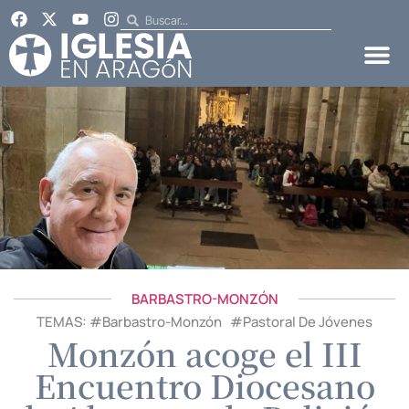
BARBASTRO-MONZÓN
TEMAS: #
Barbastro-Monzón
#
Pastoral De Jóvenes
Monzón acoge el III
Encuentro Diocesano