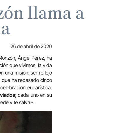
zón llama a
da
26 de abril de 2020
-Monzón, Ángel Pérez, ha
ación que vivimos, la vida
n una misión: ser reflejo
la que ha repasado cinco
celebración eucarística.
nviados
; cada uno en su
ede y te salva».