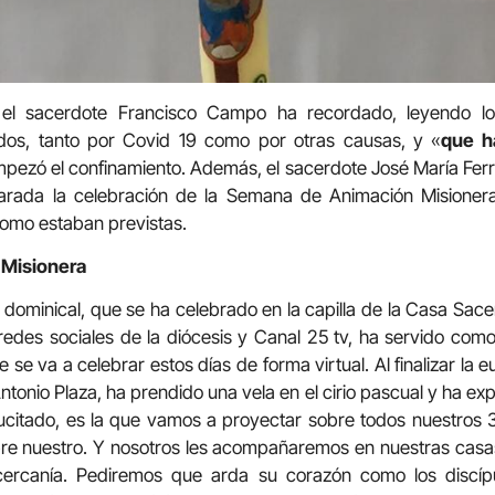
l sacerdote Francisco Campo ha recordado, leyendo l
ecidos, tanto por Covid 19 como por otras causas, y «
que h
pezó el confinamiento. Además, el sacerdote José María Ferr
parada la celebración de la Semana de Animación Misionera
 como estaban previstas.
Misionera
dominical, que se ha celebrado en la capilla de la Casa Sace
 redes sociales de la diócesis y Canal 25 tv, ha servido com
e va a celebrar estos días de forma virtual. Al finalizar la euc
ntonio Plaza, ha prendido una vela en el cirio pascual y ha ex
sucitado, es la que vamos a proyectar sobre todos nuestros 
e nuestro. Y nosotros les acompañaremos en nuestras casa
 cercanía. Pediremos que arda su corazón como los disc