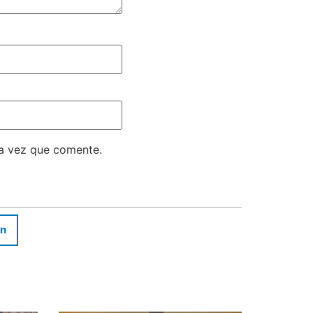
ma vez que comente.
In