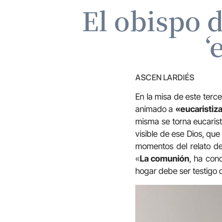
El obispo 
‘
ASCEN LARDIÉS
En la misa de este terc
animado a
«eucaristiza
misma se torna eucaristí
visible de ese Dios, qu
momentos del relato de 
«
La comunión
, ha con
hogar debe ser testigo 